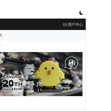
用户中心
告
广