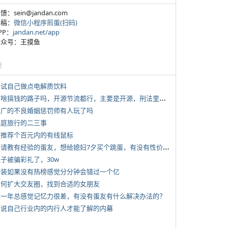
反馈：sein@jandan.com
投稿：
微信小程序煎蛋(扫码)
APP：
jandan.net/app
 公众号：王摸鱼
塘
 尝试自己做点电解质饮料
*
有啥搞钱的路子吗，开源节流都行，主要是开源，刑法里的咱不做
 推广的不良婚姻惩罚师有人玩了吗
 家庭旅行的二三事
 求推荐个百元内的有线鼠标
*
想请教有经验的蛋友，想给媳妇7夕买个跳蛋，有没有性价比高的推荐
侄子被骗彩礼了，30w
 女装如果没有热榜感觉分分钟会错过一个亿
 如何扩大交友圈，找到合适的女朋友
 近一年总感觉记忆力很差，有没有蛋友有什么解决办法的？
 说说自己行业内的内行人才能了解的内幕