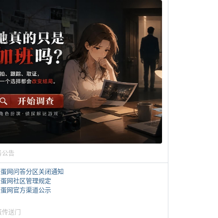
务公告
煎蛋网问答分区关闭通知
煎蛋网社区管理规定
煎蛋网官方渠道公示
蛋传送门