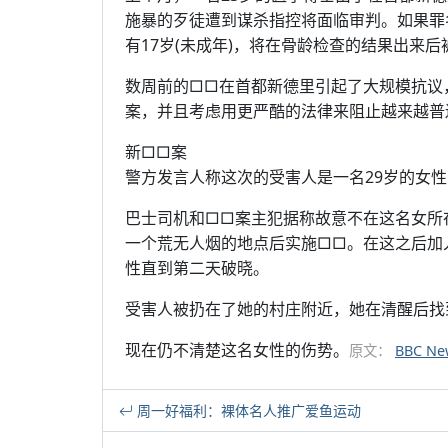
施暴的歹徒遭到谋杀指控将面临审判。如果罪
有17岁(未成年)，将在骨龄检查的结果出来
数周前的□□在首都新德里引起了大规模抗议
案，并且考虑用更严酷的法律来阻止越来越普
新□□案
警方发言人称这次的受害人是一名29岁的女
巴士司机和□□案主犯据称故意不在这名女所
一个荒无人烟的地点后实施□□。在这之后加
性直到第二天破晓。
受害人被扔在了她的村庄附近，她在清醒后找
现在仍不清楚这名女性的伤势。
原文：
BBC Ne
周一好福利：裸体名人推广爱鱼运动