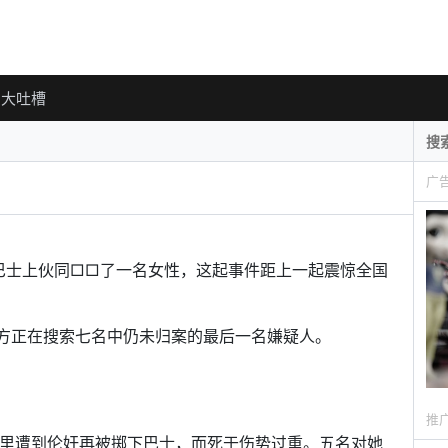
大吐槽
广
巴士上伙同□□了一名女性，这起事件距上一起震惊全国
方正在搜索七名中仍未归案的最后一名嫌疑人。
推
德里遭到伦奸再被掷下巴士，而死于伤势过重。五名对她