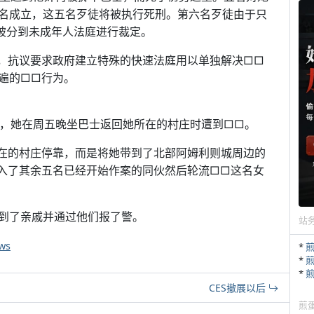
名成立，这五名歹徒将被执行死刑。第六名歹徒由于只
后被分到未成年人法庭进行裁定。
，抗议要求政府建立特殊的快速法庭用以单独解决□□
遍的□□行为。
性，她在周五晚坐巴士返回她所在的村庄时遭到□□。
在的村庄停靠，而是将她带到了北部阿姆利则城周边的
入了其余五名已经开始作案的同伙然后轮流□□这名女
到了亲戚并通过他们报了警。
站
ws
*
*
*
CES撤展以后
煎