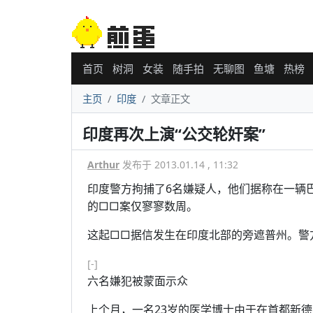
首页
树洞
女装
随手拍
无聊图
鱼塘
热榜
主页
印度
文章正文
印度再次上演“公交轮奸案”
Arthur
发布于 2013.01.14 , 11:32
印度警方拘捕了6名嫌疑人，他们据称在一辆
的□□案仅寥寥数周。
这起□□据信发生在印度北部的旁遮普州。警
[-]
六名嫌犯被蒙面示众
上个月，一名23岁的医学博士由于在首都新