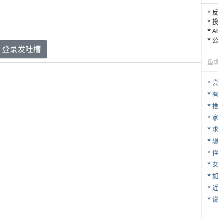
* 
* 
* 
*
登录发吐槽
鱼
*
*
*
*
* 
*
*
*
*