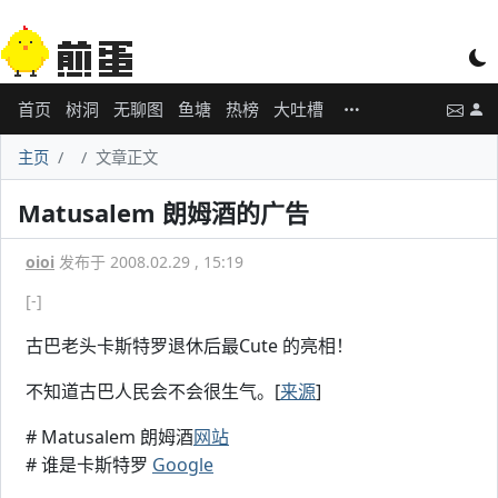
首页
树洞
无聊图
鱼塘
热榜
大吐槽
主页
文章正文
Matusalem 朗姆酒的广告
oioi
发布于 2008.02.29 , 15:19
[-]
古巴老头卡斯特罗退休后最Cute 的亮相！
不知道古巴人民会不会很生气。[
来源
]
# Matusalem 朗姆酒
网站
# 谁是卡斯特罗
Google