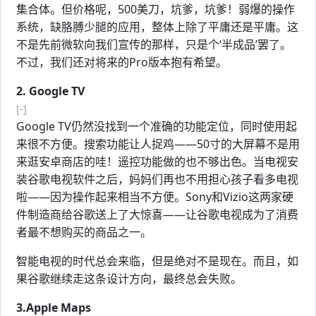
集合体。但价格呢，500美刀，坑爹，坑爹！弱爆的操作
系统，缺胳膊少腿的应用，整体上除了平庸还是平庸。这
不是先前微软向我们宣传的那样，只是个‘半成品’罢了。
不过，我们还对将来的Pro版本抱有希望。
2. Google TV
[-]
Google TV仍然没找到一个准确的功能定位，同时使用起
来很不方便。搜索功能让人捉鸡——50寸的大屏幕不是用
来逛安卓商店的哇！遥控功能做的也不够出色。当电视安
装谷歌电视软件之后，妈妈们再也不用担心孩子看多电视
啦——因为操作起来相当不方便。Sony和Vizio这两家硬
件制造商给谷歌送上了大惊喜——让谷歌电视成为了消费
者最不想购买的商品之一。
智能电视的时代总会来临，但是绝对不是现在。而且，如
果谷歌继续走这条设计方向，最终总会失败。
3.Apple Maps