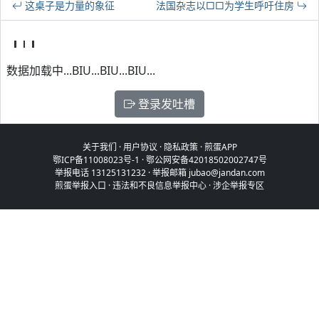
这桌子是力量的象征
法国杂志以□□为学生呼吁住房
数据加载中...BIU...BIU...BIU...
登录发吐槽
关于我们
·
用户协议
·
隐私政策
·
煎蛋APP
鄂ICP备11008023号-1
·
鄂公网安备42018502002747号
举报电话 13125131232 · 举报邮箱 jubao@jandan.com
煎蛋举报入口
·
违法和不良信息举报中心
·
涉企举报专区