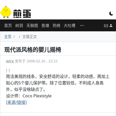
首页
树洞
无聊图
鱼塘
热榜
大吐槽
主页
文章正文
现代派风格的婴儿摇椅
wirx
发布于 2008.02.26 , 22:22
[-]
简洁美观的线条，安全舒适的设计，轻柔的动感，再加上
贴心的5个婴儿保护带。除了位置较低，不利成人身高
外，似乎没啥缺点了。
设计师：Coco Plexistyle
[来源
/链接]