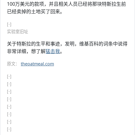
100万美元的款项，并且相关人员已经将那块特斯拉生前
已经卖掉的土地买了回来。
[-]
实验室旧址
关于特斯拉的生平和事迹，发明，维基百科的词条中说得
非常详细，想了解
猛击我
。
原文：
theoatmeal.com
[-]
[-]
[-]
[-]
[-]
[-]
[-]
[-]