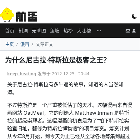
首页
树洞
无聊图
鱼塘
热榜
大吐槽
主页
漫画
文章正文
为什么尼古拉·特斯拉是极客之王？
keep_beating
发布于 2012.12.25 , 20:44
关于尼古拉·特斯拉有多牛逼的故事，知道的人当然知
道。
不过特斯拉是一个严重被低估了的天才。这幅漫画来自漫
画网站 OatMeal，它的创始人 Matthew Inman 是特斯
拉的超级崇拜者。这幅漫画的初衷是为了“拍下特斯拉实
验室旧址，翻修为特斯拉博物馆”的项目筹资。筹资计划
从今年8月开始，到今天为止已经从全球各地筹集到超过