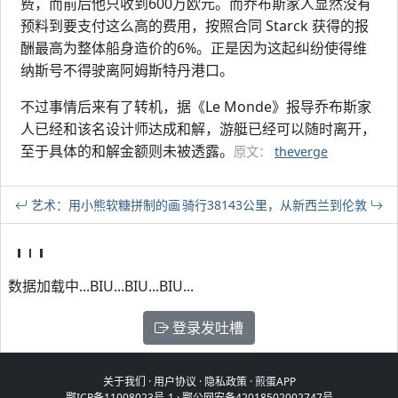
费，而前后他只收到600万欧元。而乔布斯家人显然没有
预料到要支付这么高的费用，按照合同 Starck 获得的报
酬最高为整体船身造价的6%。正是因为这起纠纷使得维
纳斯号不得驶离阿姆斯特丹港口。
不过事情后来有了转机，据《Le Monde》报导乔布斯家
人已经和该名设计师达成和解，游艇已经可以随时离开，
至于具体的和解金额则未被透露。
原文：
theverge
艺术：用小熊软糖拼制的画
骑行38143公里，从新西兰到伦敦
数据加载中...BIU...BIU...BIU...
登录发吐槽
关于我们
·
用户协议
·
隐私政策
·
煎蛋APP
鄂ICP备11008023号-1
·
鄂公网安备42018502002747号