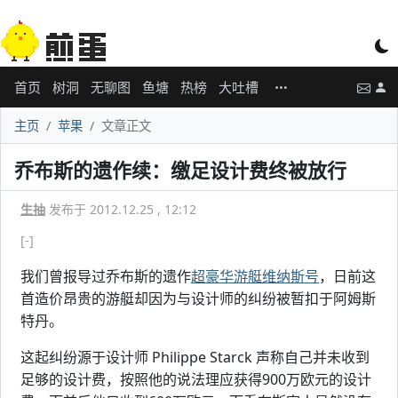
首页
树洞
无聊图
鱼塘
热榜
大吐槽
主页
苹果
文章正文
乔布斯的遗作续：缴足设计费终被放行
生抽
发布于 2012.12.25 , 12:12
[-]
我们曾报导过乔布斯的遗作
超豪华游艇维纳斯号
，日前这
首造价昂贵的游艇却因为与设计师的纠纷被暂扣于阿姆斯
特丹。
这起纠纷源于设计师 Philippe Starck 声称自己并未收到
足够的设计费，按照他的说法理应获得900万欧元的设计