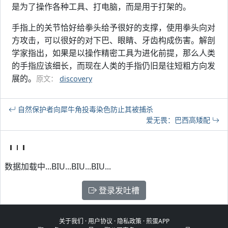
是为了操作各种工具、打电脑，而是用于打架的。
手指上的关节恰好给拳头给予很好的支撑，使用拳头向对
方攻击，可以很好的对下巴、眼睛、牙齿构成伤害。解剖
学家指出，如果是以操作精密工具为进化前提，那么人类
的手指应该细长，而现在人类的手指仍旧是往短粗方向发
展的。
原文：
discovery
自然保护者向犀牛角投毒染色防止其被捕杀
爱无畏：巴西高矮配
数据加载中...BIU...BIU...BIU...
登录发吐槽
关于我们
·
用户协议
·
隐私政策
·
煎蛋APP