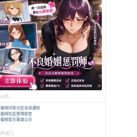
务公告
煎蛋网问答分区关闭通知
煎蛋网社区管理规定
煎蛋网官方渠道公示
蛋传送门