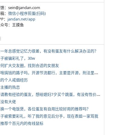
反馈：sein@jandan.com
投稿：
微信小程序煎蛋(扫码)
APP：
jandan.net/app
 公众号：王摸鱼
塘
 近一年总感觉记忆力很差，有没有蛋友有什么解决办法的？
侄子被骗彩礼了，30w
 如何扩大交友圈，找到合适的女朋友
*
有啥搞钱的路子吗，开源节流都行，主要是开源，刑法里的咱不做
 我的个人戒烟经历
女主播的热恋
*
想请教有经验的蛋友，想给媳妇7夕买个跳蛋，有没有性价比高的推荐
有没有大佬
 想换一个电饭煲，各位蛋友有自用比较好用的推荐吗？
 侄子被索要彩礼，听了我的意见后分手，现在表姐一家骂我
 求推荐个百元内的有线鼠标