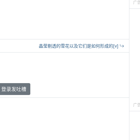
广
晶莹剔透的雪花以及它们是如何形成的[v]
登录发吐槽
广