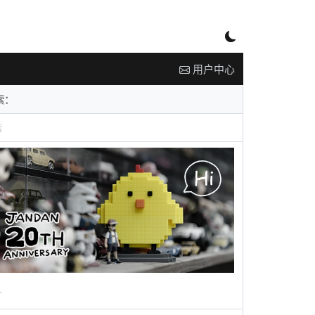
用户中心
告
广