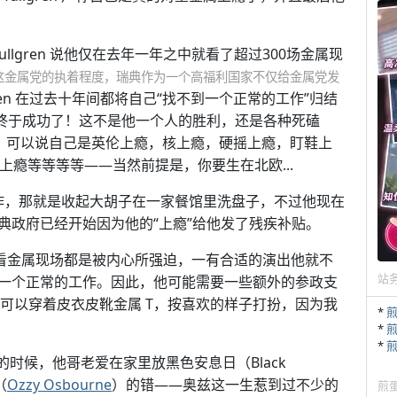
Tullgren 说他仅在去年一年之中就看了超过300场金属现
这金属党的执着程度，瑞典作为一个高福利国家不仅给金属党发
llgren 在过去十年间都将自己“找不到一个正常的工作”归结
他终于成功了！这不是他一个人的胜利，还是各种死磕
工作，可以说自己是英伦上瘾，核上瘾，硬摇上瘾，盯鞋上
上瘾等等等等——当然前提是，你要生在北欧...
的兼职工作，那就是收起大胡子在一家餐馆里洗盘子，不过他现在
典政府已经开始因为他的“上瘾”给他发了残疾补贴。
次去看金属现场都是被内心所强迫，一有合适的演出他就不
站
一个正常的工作。因此，他可能需要一些额外的参政支
可以穿着皮衣皮靴金属 T，按喜欢的样子打扮，因为我
*
*
*
还小的时候，他哥老爱在家里放黑色安息日（Black
（
Ozzy Osbourne
）的错——奥兹这一生惹到过不少的
煎