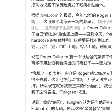
成功地说服了瑞典政府发了残疾补贴给他。
根据
NME.com
的报道，今年42岁的 Roger 
场——这可是平均每天一场的频率，（
先不说
）Roger Tu
补贴，并且天天都有金属现场看...
于自己“病态的”重金属上瘾——直到今天，
hardcore 的集体胜利！以后要是找不到
瘾，后摇上瘾，□□ 上瘾，综艺上瘾，刷煎蛋
现在 Roger Tullgren 有一个很勉强
可能不用愁没有看演出的门票钱了——因为瑞
“我填了一份表格，内容是‘Roger 感觉每
得不去看，这让他在劳动市场上几乎无法找到
持’。所以现在就算我去正常的公司面试，我也
有了这份表格。”Tullgren 说道。
说到上瘾的“病因”，Tullgren 认为是当他
Sabbath）的专辑。所以这是“金属教父”奥兹