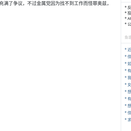
充满了争议，不过金属党因为找不到工作而怪罪奥兹，
* 
* 
* 
*
鱼
*
* 
*
*
* 
* 
*
*
*