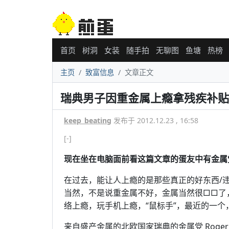
首页
树洞
女装
随手拍
无聊图
鱼塘
热榜
主页
致富信息
文章正文
瑞典男子因重金属上瘾拿残疾补贴
keep_beating
发布于 2012.12.23 , 16:58
[-]
现在坐在电脑面前看这篇文章的蛋友中有金属
在过去，能让人上瘾的是那些真正的好东西/
当然，不是说重金属不好，金属当然很□□了
络上瘾，玩手机上瘾，“鼠标手”，最近的一
来自盛产金属的北欧国家瑞典的金属党 Roger 