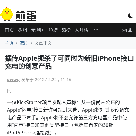
首页
树洞
无聊图
鱼塘
热榜
大吐槽
主页
悲剧
文章正文
据传Apple扼杀了可同时为新旧iPhone接口
充电的创意产品
pwwp
发布于 2012.12.22 , 11:16
[-]
一位KickStarter项目发起人声称：从一份尚未公布的
Apple“闪电”接口新许可规则来看，Apple将对其多设备充
电产品下毒手。Apple将不会允许第三方充电器产品中使
用“闪电”接口和其他类型接口（包括其自家的30针
iPod/iPhone连接线）。