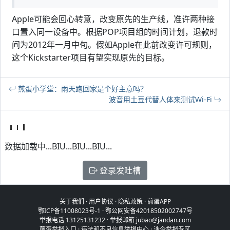
Apple可能会回心转意，改变原先的生产线，准许两种接
口置入同一设备中。根据POP项目组的时间计划，退款时
间为2012年一月中旬。假如Apple在此前改变许可规则，
这个Kickstarter项目有望实现原先的目标。
煎蛋小学堂：雨天跑回家是个好主意吗？
波音用土豆代替人体来测试Wi-Fi
数据加载中...BIU...BIU...BIU...
登录发吐槽
关于我们
·
用户协议
·
隐私政策
·
煎蛋APP
鄂ICP备11008023号-1
·
鄂公网安备42018502002747号
举报电话 13125131232 · 举报邮箱 jubao@jandan.com
煎蛋举报入口
·
违法和不良信息举报中心
·
涉企举报专区