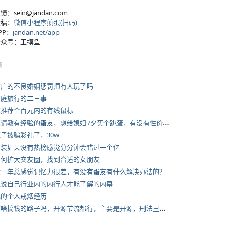
反馈：sein@jandan.com
投稿：
微信小程序煎蛋(扫码)
APP：
jandan.net/app
 公众号：王摸鱼
塘
 推广的不良婚姻惩罚师有人玩了吗
 家庭旅行的二三事
 求推荐个百元内的有线鼠标
*
想请教有经验的蛋友，想给媳妇7夕买个跳蛋，有没有性价比高的推荐
侄子被骗彩礼了，30w
 女装如果没有热榜感觉分分钟会错过一个亿
 如何扩大交友圈，找到合适的女朋友
 近一年总感觉记忆力很差，有没有蛋友有什么解决办法的？
 说说自己行业内的内行人才能了解的内幕
 我的个人戒烟经历
*
有啥搞钱的路子吗，开源节流都行，主要是开源，刑法里的咱不做