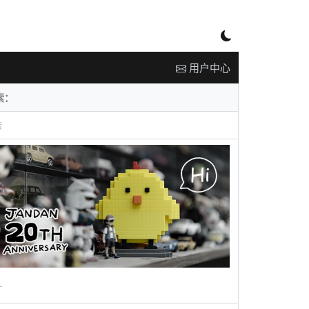
用户中心
告
广