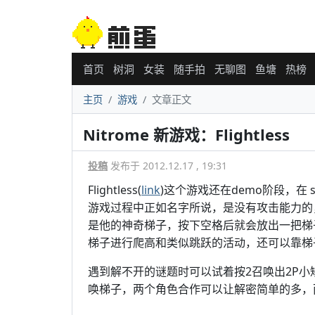
首页
树洞
女装
随手拍
无聊图
鱼塘
热榜
主页
游戏
文章正文
Nitrome 新游戏：Flightless
投稿
发布于 2012.12.17 , 19:31
Flightless(
link
)这个游戏还在demo阶段，在
游戏过程中正如名字所说，是没有攻击能力的
是他的神奇梯子，按下空格后就会放出一把梯
梯子进行爬高和类似跳跃的活动，还可以靠梯
遇到解不开的谜题时可以试着按2召唤出2P小
唤梯子，两个角色合作可以让解密简单的多，