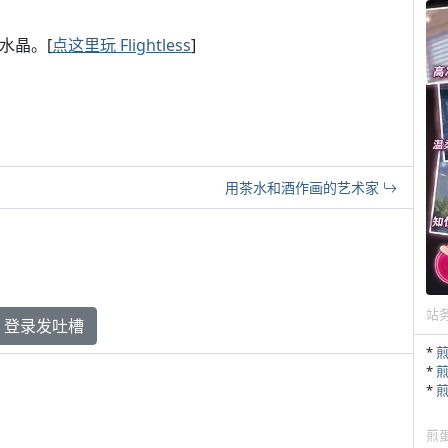
水晶。[
点这里玩 Flightless
]
用茶水和酒作画的艺术家
站
登录发吐槽
*
*
*
煎