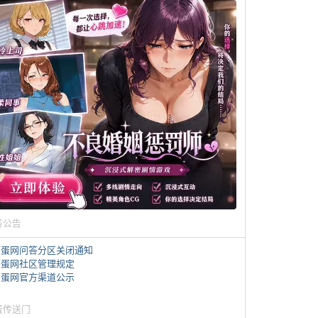
务公告
煎蛋网问答分区关闭通知
煎蛋网社区管理规定
煎蛋网官方渠道公示
蛋传送门