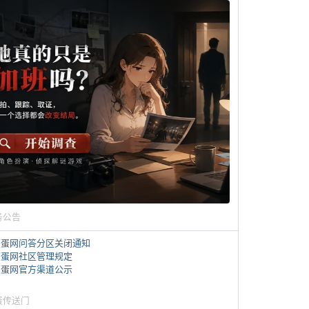
务公告
煎蛋网问答分区关闭通知
煎蛋网社区管理规定
煎蛋网官方渠道公示
蛋传送门