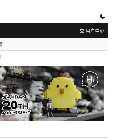
用户中心
告
广