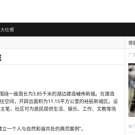
大吐槽
广
城
围绕一座周长为3.85千米的湖边建造
城市
新城。在建造
住空间，开辟出面积为11.15平方公里的
社区
新城区。设
所 (KPF)主笔，社区可为居民提供生活、娱乐、工作、文教等场
推
“建立一个人与自然和谐共处的典范案例”。