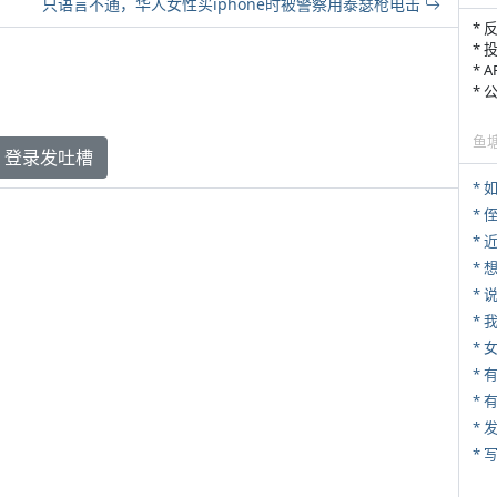
只语言不通，华人女性买iphone时被警察用泰瑟枪电击
* 
* 
* 
*
鱼
登录发吐槽
*
* 
*
*
*
*
* 
*
* 