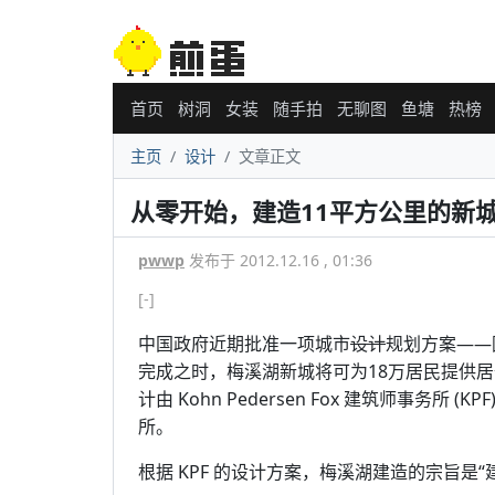
首页
树洞
女装
随手拍
无聊图
鱼塘
热榜
主页
设计
文章正文
从零开始，建造11平方公里的新
pwwp
发布于 2012.12.16 , 01:36
[-]
中国政府近期批准一项城市
设计
规划方案——
完成之时，梅溪湖新城将可为18万居民提供居
计由 Kohn Pedersen Fox 建筑师事务
所。
根据 KPF 的设计方案，梅溪湖建造的宗旨是