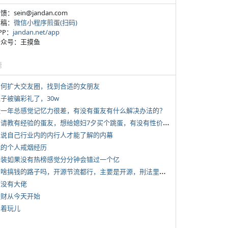
反馈：sein@jandan.com
投稿：
微信小程序煎蛋(扫码)
APP：
jandan.net/app
 公众号：王摸鱼
塘
 如何扩大交友圈，找到合适的女朋友
侄子被骗彩礼了，30w
 近一年总感觉记忆力很差，有没有蛋友有什么解决办法的？
*
想请教有经验的蛋友，想给媳妇7夕买个跳蛋，有没有性价比高的推荐
 说说自己行业内的内行人才能了解的内幕
 我的个人戒烟经历
 女装如果没有热榜感觉分分钟会错过一个亿
*
有啥搞钱的路子吗，开源节流都行，主要是开源，刑法里的咱不做
有没有大佬
 发财从今天开始
写着玩儿