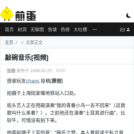
首页
树洞
无聊图
鱼塘
热榜
大吐槽
主页
文章正文
敲碗音乐[视频]
投稿
发布于 2008.02.25 , 15:01
感谢玩友
chaos
投稿[
原创
]
拍摄于上海陆家嘴地铁站入口处。
街头艺人正在用碗演奏“我的青春小鸟一去不回来”（这首
歌叫什么来着？）。之前他还在演奏“土耳其进行曲”，比
较牛，可惜没有拍下来。
他面前牌子上写的是：“碗乐之梦。本人曾就读于私立音