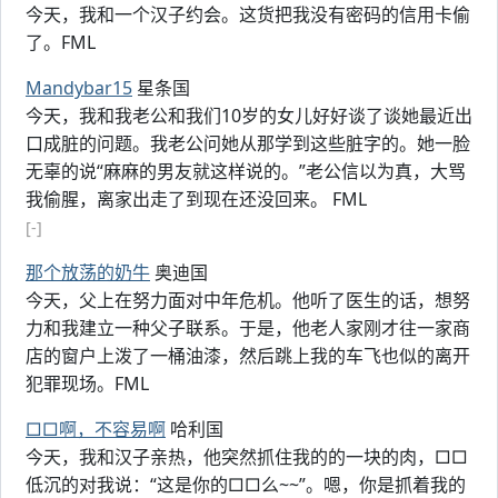
今天，我和一个汉子约会。这货把我没有密码的信用卡偷
了。FML
Mandybar15
星条国
今天，我和我老公和我们10岁的女儿好好谈了谈她最近出
口成脏的问题。我老公问她从那学到这些脏字的。她一脸
无辜的说“麻麻的男友就这样说的。”老公信以为真，大骂
我偷腥，离家出走了到现在还没回来。 FML
[-]
那个放荡的奶牛
奥迪国
今天，父上在努力面对中年危机。他听了医生的话，想努
力和我建立一种父子联系。于是，他老人家刚才往一家商
店的窗户上泼了一桶油漆，然后跳上我的车飞也似的离开
犯罪现场。FML
□□啊，不容易啊
哈利国
今天，我和汉子亲热，他突然抓住我的的一块的肉，□□
低沉的对我说：“这是你的□□么~~”。嗯，你是抓着我的