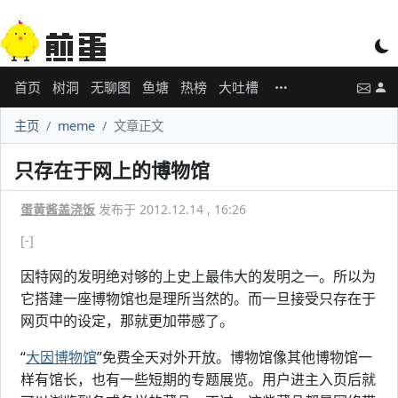
首页
树洞
无聊图
鱼塘
热榜
大吐槽
主页
meme
文章正文
只存在于网上的博物馆
蛋黄酱盖浇饭
发布于 2012.12.14 , 16:26
[-]
因特网的发明绝对够的上史上最伟大的发明之一。所以为
它搭建一座博物馆也是理所当然的。而一旦接受只存在于
网页中的设定，那就更加带感了。
“
大因博物馆
”免费全天对外开放。博物馆像其他博物馆一
样有馆长，也有一些短期的专题展览。用户进主入页后就