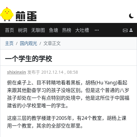
首页
树洞
无聊图
鱼塘
热榜
大吐槽
主页
国内观光
文章正文
一个学生的学校
shixinxin
发布于 2012.12.14 , 08:58
俯在桌子上、目不转睛地看着黑板，胡杨(Hu Yang)看起
来跟其他勤奋学习的孩子没啥区别。但是这个普通的八岁
孩子却处在一个有点特别的处境中，他是这所位于中国福
建省的小学校里唯一的学生。
这座三层的教学楼建于2005年，有24个教室，胡杨上课
用一个教室，其余的全部空在那里。