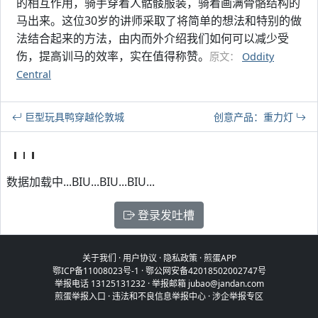
的相互作用，骑手穿着人骷髅服装，骑着画满骨骼结构的
马出来。这位30岁的讲师采取了将简单的想法和特别的做
法结合起来的方法，由内而外介绍我们如何可以减少受
伤，提高训马的效率，实在值得称赞。
原文：
Oddity
Central
巨型玩具鸭穿越伦敦城
创意产品：重力灯
数据加载中...BIU...BIU...BIU...
登录发吐槽
关于我们
·
用户协议
·
隐私政策
·
煎蛋APP
鄂ICP备11008023号-1
·
鄂公网安备42018502002747号
举报电话 13125131232 · 举报邮箱 jubao@jandan.com
煎蛋举报入口
·
违法和不良信息举报中心
·
涉企举报专区