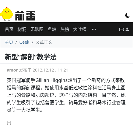
首页
树洞
无聊图
鱼塘
热榜
大吐槽
主页
Geek
文章正文
新型“解剖”教学法
amor
发布于 2012.12.12 , 11:21
英国冠军骑手Gillian Higgins想出了一个新奇的方式来教
授马的解剖课程，她使用水基低过敏性涂料在活马身上画
上马的骨骼和肌肉系统，这样马的内部结构一目了然，她
的学生吸引了包括兽医学生，骑马爱好者和马术行业管理
员等一大批学生。
[-]