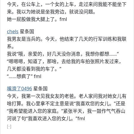
今天，在公车上，一个女的上车，走过来问我能不能坐下
来。我以为她说是坐我旁边，就说没问题。
她一屁股做我大腿上了。fml
chels
星条国
我男友是当兵的。今天，他结束了几天的行军训练和我联
系。
我说“哦，亲爱的，好几天没你消息，我想你都想……”
“嗯嗯嗯，知道了，那啥，去给我的车拍张照片发过来，
几天都没看到我的车了。”
“……想疯了” fml
嘴滑了0496
星条国
今天，我第一次见我女友的老爸。老人家问我对她女儿有
啥打算。我心里拿不定主意是说“我喜欢您的女儿。”还是
“我希望能进入您的家庭。”紧张半天，我一鼓作气气吞山
河说了句“我喜欢进入您的女儿。”fml
[-]