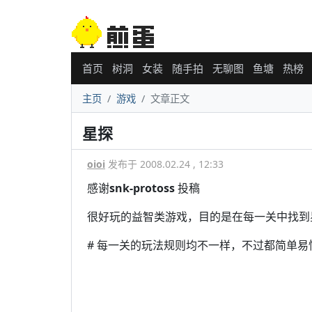
首页
树洞
女装
随手拍
无聊图
鱼塘
热榜
主页
游戏
文章正文
星探
oioi
发布于 2008.02.24 , 12:33
感谢
snk-protoss
投稿
很好玩的益智类游戏，目的是在每一关中找到
# 每一关的玩法规则均不一样，不过都简单易