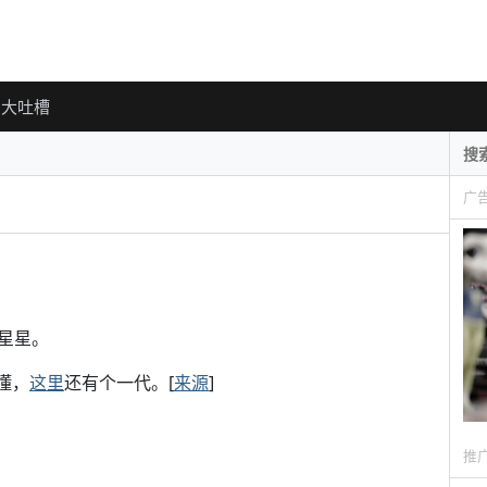
大吐槽
广
星星。
懂，
这里
还有个一代。[
来源
]
推