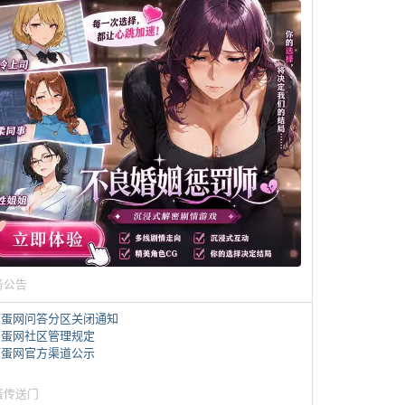
务公告
煎蛋网问答分区关闭通知
煎蛋网社区管理规定
煎蛋网官方渠道公示
蛋传送门