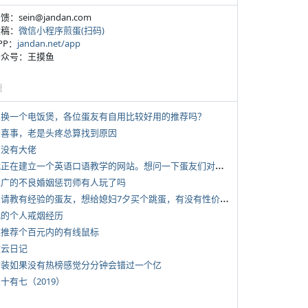
反馈：sein@jandan.com
投稿：
微信小程序煎蛋(扫码)
APP：
jandan.net/app
 公众号：王摸鱼
塘
 想换一个电饭煲，各位蛋友有自用比较好用的推荐吗？
 大喜事，老是头疼总算找到原因
有没有大佬
*
我正在建立一个英语口语教学的网站。想问一下蛋友们对这类教学机构或网站的痛点。
 推广的不良婚姻惩罚师有人玩了吗
*
想请教有经验的蛋友，想给媳妇7夕买个跳蛋，有没有性价比高的推荐
 我的个人戒烟经历
 求推荐个百元内的有线鼠标
牧云日记
 女装如果没有热榜感觉分分钟会错过一个亿
三十有七（2019）