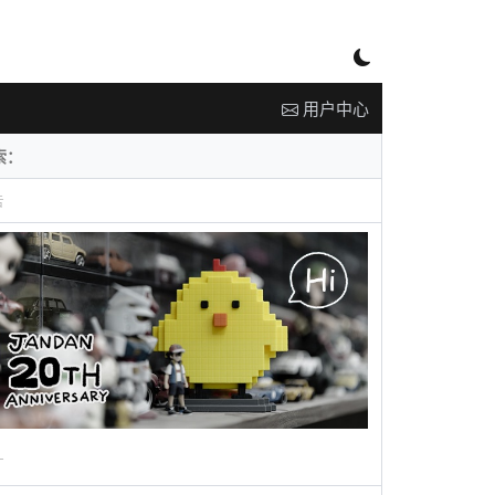
用户中心
告
广