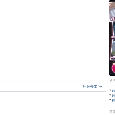
站
床在书里
*
*
*
煎