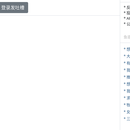
登录发吐槽
* 
* 
* 
*
鱼
*
*
* 
*
*
*
* 
*
* 