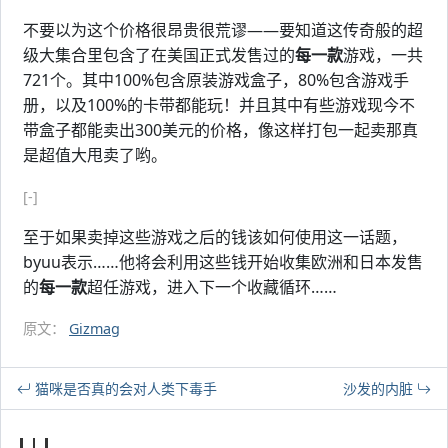
不要以为这个价格很昂贵很荒谬——要知道这传奇般的超
级大集合里包含了在美国正式发售过的
每一款
游戏，一共
721个。其中100%包含原装游戏盒子，80%包含游戏手
册，以及100%的卡带都能玩！并且其中有些游戏现今不
带盒子都能卖出300美元的价格，像这样打包一起卖那真
是超值大甩卖了哟。
[-]
至于如果卖掉这些游戏之后的钱该如何使用这一话题，
byuu表示……他将会利用这些钱开始收集欧洲和日本发售
的
每一款
超任游戏，进入下一个收藏循环……
原文：
Gizmag
猫咪是否真的会对人类下毒手
沙发的内脏