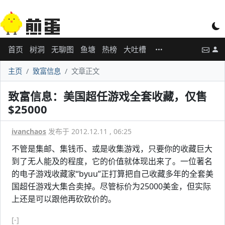
首页
树洞
无聊图
鱼塘
热榜
大吐槽
主页
致富信息
文章正文
致富信息：美国超任游戏全套收藏，仅售
$25000
ivanchaos
发布于 2012.12.11 , 06:25
不管是集邮、集钱币、或是收集游戏，只要你的收藏巨大
到了无人能及的程度，它的价值就体现出来了。一位著名
的电子游戏收藏家“byuu”正打算把自己收藏多年的全套美
国超任游戏大集合卖掉。尽管标价为25000美金，但实际
上还是可以跟他再砍砍价的。
[-]