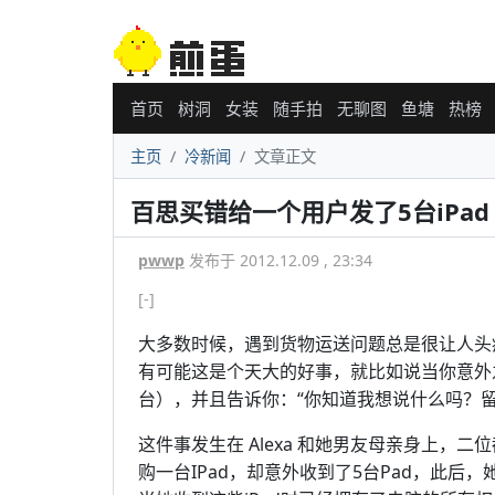
首页
树洞
女装
随手拍
无聊图
鱼塘
热榜
主页
冷新闻
文章正文
百思买错给一个用户发了5台iPad
pwwp
发布于 2012.12.09 , 23:34
[-]
大多数时候，遇到货物运送问题总是很让人头
有可能这是个天大的好事，就比如说当你意外之
台），并且告诉你：“你知道我想说什么吗？留
这件事发生在 Alexa 和她男友母亲身上，二
购一台IPad，却意外收到了5台Pad，此后，她