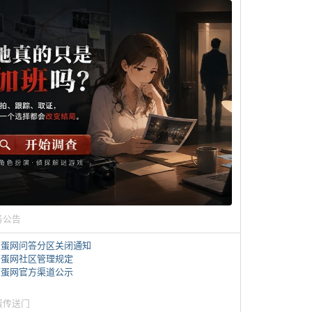
务公告
煎蛋网问答分区关闭通知
煎蛋网社区管理规定
煎蛋网官方渠道公示
蛋传送门