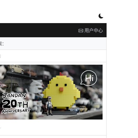
用户中心
告
广