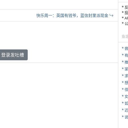
* 
* 
快乐周一：英国有钱爷，蓝信封里派现金
* 
*
鱼
*
登录发吐槽
*
*
*
* 
*
*
*
*