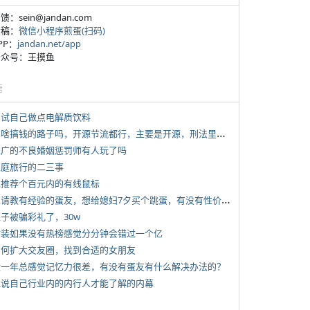
反馈：sein@jandan.com
投稿：
微信小程序煎蛋(扫码)
APP：
jandan.net/app
 公众号：王摸鱼
塘
 尝试自己做点电解质饮料
*
有啥搞钱的路子吗，开源节流都行，主要是开源，刑法里的咱不做
 推广的不良婚姻惩罚师有人玩了吗
 家庭旅行的二三事
 求推荐个百元内的有线鼠标
*
想请教有经验的蛋友，想给媳妇7夕买个跳蛋，有没有性价比高的推荐
侄子被骗彩礼了，30w
 女装如果没有热榜感觉分分钟会错过一个亿
 如何扩大交友圈，找到合适的女朋友
 近一年总感觉记忆力很差，有没有蛋友有什么解决办法的？
 说说自己行业内的内行人才能了解的内幕