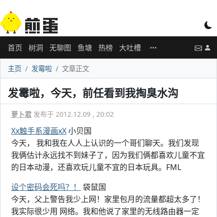
首页
树洞
无聊图
鱼塘
热榜
大吐槽
主页
发霉啦
文章正文
发霉啦，今天，前任看到我掏臭水沟
萝卜君
发布于 2012.12.09 , 20:02
Xx触手系漫画xX
小贝国
今天， 我和我在人人上认识的一个哥们聊天。我们发现
我俩估计永远找不到妹子了，因为我们俩都喜欢儿童不宜
的日本动漫，还喜欢玩儿童不宜的日本玩具。FML
设个密码会死吗？！
袋鼠国
今天，父上警告我少上网！家里包月的流量都超太多了！
我实际很少用 网络。我和他说了家里的无线路由器一定