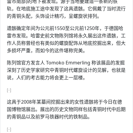
雷市南部)的地下被发现。源于当地要建造一条新的铁
轨，在地底施工途中发现了这具遗骸。它佩戴了当时流行
的青铜头配，头饰设计精巧，呈螺旋状排列。
遗骸确定年间为公元前1550至公元前1250年，于德国哈
雷市发现。哈雷史前文物陈列馆将永久展出这件遗骸，工
作人员称曾经也有类似的螺旋配饰从地底挖掘出来，但大
多损坏严重，而如今的这件堪称完美。
陈列馆官方发言人 Tomoko Emmerling 称该展品的发掘
深刻了历史学家研究中青铜时代螺旋设计的见解，也就是
说，人们的考古能力将会更上一层楼。
[-]
这具于2008年某墓间挖掘出来的女性遗骸将于今日在德
国博物馆展出。展出的历史文物同样包括青铜时代中后期
的青铜品以及前罗马铁器时代的铁制品。
[-]