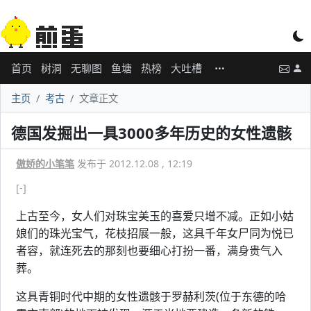
首页
树洞
无聊图
鱼塘
热榜
大吐槽
主页
考古
文章正文
德国发掘出一具3000多年历史的女性遗骸
傲娇的小笔笔
发布于 2012.12.08 , 12:19
[-]
上古至今，女人们对珠宝美玉的喜爱只增不减。正如小姑
娘们的珠光宝气，花枝招展一般，这具千年女尸同为悦已
者容，就连死去的那刻也要细心打扮一番，满身贵气入
葬。
这具青铜时代中期的女性遗骸于罗赫利茨(位于东德的哈