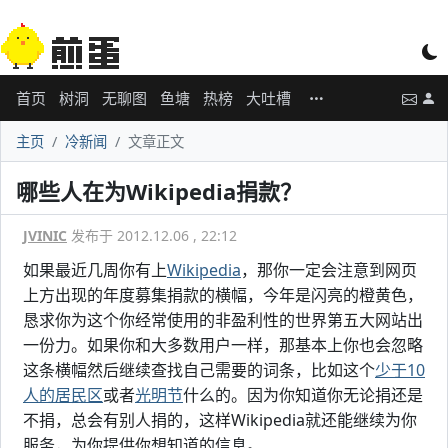
首页
树洞
无聊图
鱼塘
热榜
大吐槽
主页
冷新闻
文章正文
哪些人在为Wikipedia捐款？
JVINIC
发布于 2012.12.06 , 22:12
如果最近几周你有上
Wikipedia
，那你一定会注意到网页
上方出现的年度募集捐款的横幅，今年是闪亮的橙黄色，
恳求你为这个你经常使用的非盈利性的世界第五大网站出
一份力。如果你和大多数用户一样，那基本上你也会忽略
这条横幅然后继续查找自己需要的词条，比如这个
少于10
人的居民区
或者
光明节
什么的。因为你知道你无论捐还是
不捐，总会有别人捐的，这样Wikipedia就还能继续为你
服务，为你提供你想知道的信息。