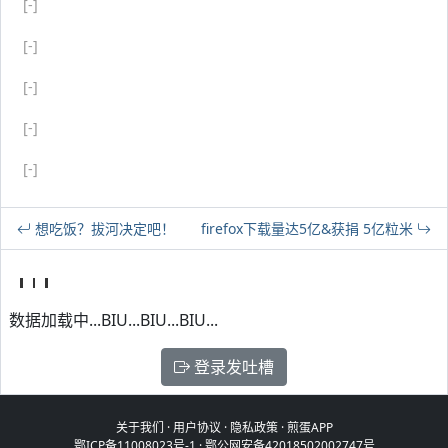
[-]
[-]
[-]
[-]
[-]
想吃饭？拔河决定吧！
firefox下载量达5亿&获捐 5亿粒米
数据加载中...BIU...BIU...BIU...
登录发吐槽
关于我们
·
用户协议
·
隐私政策
·
煎蛋APP
鄂ICP备11008023号-1
·
鄂公网安备42018502002747号