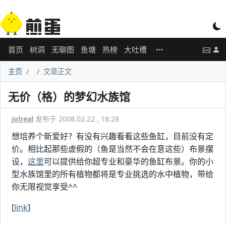
首页
树洞
无聊图
鱼塘
热榜
大吐槽
主页
文章正文
无价（格）的梦幻水族馆
jolreal
发布于 2008.02.22 , 18:28
想培养个新爱好？有没有兴趣看看这些鱼缸，目前没有定
价。相比起那些虚假的（鱼是当然不会在意这些）布景摆
设，
这里
可以提供给你超专业和豪华的鱼缸布景。你的小
型水族馆里的所有植物都将是专业挑选的水中植物，带给
你无限视觉享受^^
[
link
]