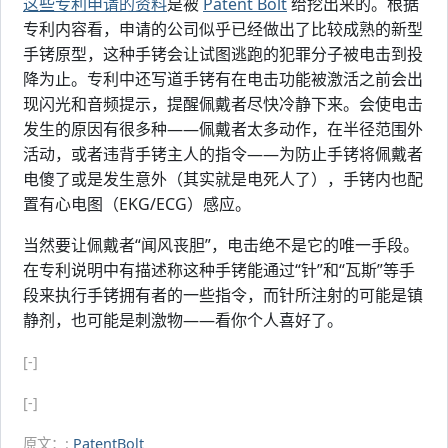
这些专利申请的资料
是被
Patent Bolt
给挖出来的。根据
专利内容看，申请的公司似乎已经做出了比较成熟的新型
手铐原型，这种手铐会让试图逃跑的犯罪分子被电击到投
降为止。专利中还写道手铐有在电击功能被激活之前会出
现闪光和音频提示，提醒佩戴者尽快冷静下来。会使电击
发生的原因有很多种——佩戴者太多动作，在半径范围外
活动，或者违背手铐主人的指令——为防止手铐将佩戴者
电傻了或是发生意外（其实就是电死人了），手铐内也配
置有心电图（EKG/ECG）感应。
当然要让佩戴者“闻风丧胆”，电击绝不是它的唯一手段。
在专利说明中有描述称这种手铐能通过“针”和“瓦斯”等手
段来执行手铐拥有者的一些指令，而针所注射的可能是镇
静剂，也可能是刺激物——看你个人喜好了。
[-]
[-]
原文：:
PatentBolt