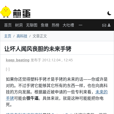
首页
树洞
无聊图
鱼塘
热榜
大吐槽
主页
高科技
文章正文
让坏人闻风丧胆的未来手铐
keep_beating
发布于 2012.12.04 , 12:45
[-]
如果你还觉得塑料手铐才是手铐的未来的话——你或许是
对的。不过手铐它能够其它所有的东西一样，也在向高科
技的方向发展。根据最近被申请的一些专利来看，
未来的
手铐
可能会
很牛逼
。具体来说，就是这种可能能把你电
死。