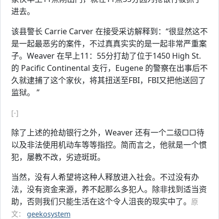
进去。
该县警长 Carrie Carver 在接受采访解释到：“很显然这不
是一起最恶劣的案件，不过真真实实的是一起非常严重案
子。Weaver 在早上11：55分打劫了位于1450 High St.
的 Pacific Continental 支行，Eugene 的警察在出事后不
久就逮捕了这个家伙，将其扭送至FBI，FBI又把他送回了
监狱。 ”
[-]
除了上述的抢劫银行之外，Weaver 还有一个二级□□待
以及非法使用机动车等等指控。简而言之，他就是一个惯
犯，屡教不改，劣迹斑斑。
当然，没有人希望将这种人释放进入社会。不过没有办
法，没有资金来源，养不起那么多犯人。除非找到适当资
助，否则我们只能生活在这个令人沮丧的现实中了。
原
文：
geekosystem