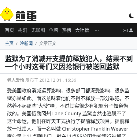
首页
树洞
无聊图
鱼塘
热榜
大吐槽
主页
冷新闻
文章正文
监狱为了消减开支提前释放犯人，结果不到
一个小时这哥们又因抢银行被送回监狱
老人爱怡
发布于 2012.12.01 , 16:36
受美国政府消减运算影响，很多部门都深受影响，很多监
狱亦是如此。而这意味着他们不得不释放一部分罪犯，不
然养不起那些“大爷”哇，不过其实很少有犯罪分子知道悔
改的。美国俄勒冈州 Lane County 监狱当然也逃脱不了
这个命运，他们在昨天正式执行了提前释放项目，提前释
放一批烦人。而一名叫做 Christopher Franklin Weaver
家伙早上11点刚出门，就在11点55分因为抢银行被抓了