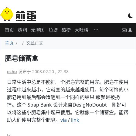
首页
树洞
无聊图
鱼塘
热榜
大吐槽
主页
文章正文
肥皂储蓄盒
echo
发布于 2008.02.20 , 22:38
日常生活中总是不能把一个肥皂完整的用完。肥皂在使用
过程中越来越小，它就变的越来越难使用。每个可怜的小
肥皂用到最后都会遭遇到一个同样的结果:那就是被扔
掉。这个 Soap Bank 设计来自DesigNoDoubt 刚好可
以将这些小肥皂集中起来使用。它就像一个储蓄盒。能帮
助人们使用完整个肥皂。
via
/
link
[-]