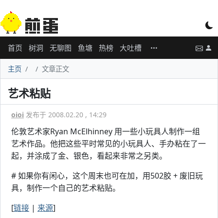
首页
树洞
无聊图
鱼塘
热榜
大吐槽
主页
文章正文
艺术粘贴
oioi
发布于 2008.02.20 , 14:29
伦敦艺术家Ryan McElhinney 用一些小玩具人制作一组
艺术作品。他把这些平时常见的小玩具人、手办粘在了一
起，并涂成了金、银色，看起来非常之另类。
# 如果你有闲心，这个周末也可在加，用502胶 + 废旧玩
具，制作一个自己的艺术粘贴。
[
链接
|
来源
]