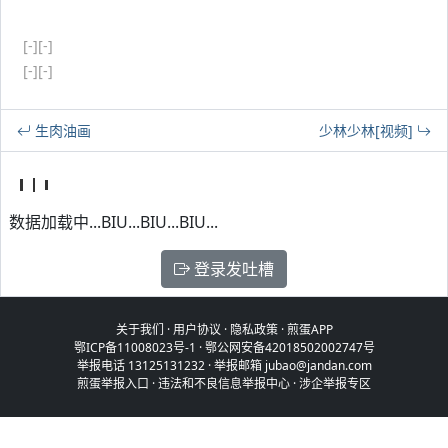
[-]
[-]
[-]
[-]
生肉油画
少林少林[视频]
数据加载中...BIU...BIU...BIU...
登录发吐槽
关于我们
·
用户协议
·
隐私政策
·
煎蛋APP
鄂ICP备11008023号-1
·
鄂公网安备42018502002747号
举报电话 13125131232 · 举报邮箱 jubao@jandan.com
煎蛋举报入口
·
违法和不良信息举报中心
·
涉企举报专区