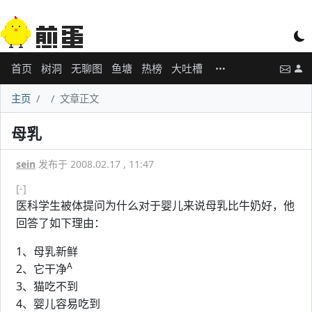
首页
树洞
无聊图
鱼塘
热榜
大吐槽
主页
文章正文
母乳
sein
发布于 2008.02.17 , 11:47
[-]
医科学生被体提问为什么对于婴儿来说母乳比牛奶好，他
回答了如下理由：
1、母乳新鲜
A
2、它干净
3、猫吃不到
4、婴儿容易吃到