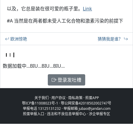
以及，它总是装在很可爱的瓶子里。
Link
#A 当然是在两者都未受人工化合物和激素污染的前提下
欧洲惊艳
猜猜我是谁？
数据加载中...BIU...BIU...BIU...
登录发吐槽
关于我们
·
用户协议
·
隐私政策
·
煎蛋APP
鄂ICP备11008023号-1
·
鄂公网安备42018502002747号
举报电话 13125131232 · 举报邮箱 jubao@jandan.com
煎蛋举报入口
·
违法和不良信息举报中心
·
涉企举报专区