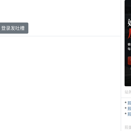
登录发吐槽
站
*
*
*
煎