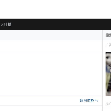
大吐槽
广
欧洲惊艳
推