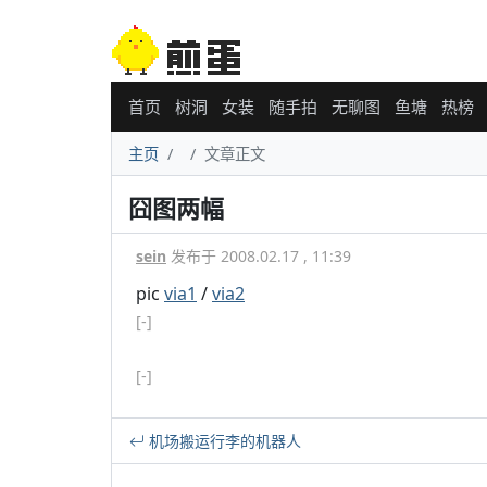
首页
树洞
女装
随手拍
无聊图
鱼塘
热榜
主页
文章正文
囧图两幅
sein
发布于 2008.02.17 , 11:39
pic
via1
/
via2
[-]
[-]
机场搬运行李的机器人