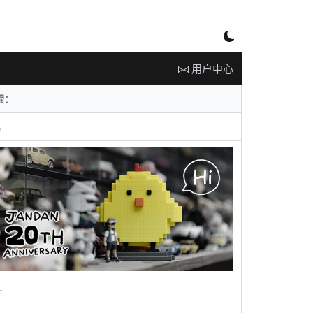
用户中心
告
广