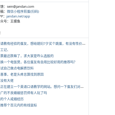
反馈：sein@jandan.com
投稿：
微信小程序煎蛋(扫码)
APP：
jandan.net/app
 公众号：王摸鱼
塘
*
想请教有经验的蛋友，想给媳妇7夕买个跳蛋，有没有性价比高的推荐
打工记、
 股票最近跌嘛了，求大家是咋么选股的
 想换一个电饭煲，各位蛋友有自用比较好用的推荐吗？
 尝试自己做点电解质饮料
 大喜事，老是头疼总算找到原因
有没有大佬
*
我正在建立一个英语口语教学的网站。想问一下蛋友们对这类教学机构或网站的痛点。
 推广的不良婚姻惩罚师有人玩了吗
 我的个人戒烟经历
 求推荐个百元内的有线鼠标