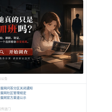
务公告
煎蛋网问答分区关闭通知
煎蛋网社区管理规定
煎蛋网官方渠道公示
蛋传送门