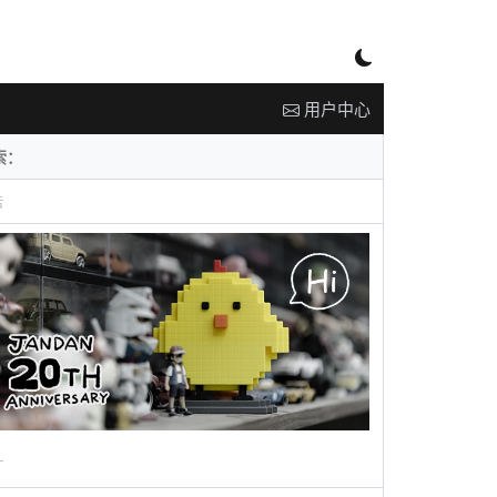
用户中心
告
广