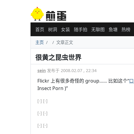
首页
树洞
女装
随手拍
无聊图
鱼塘
热榜
主页
文章正文
很黄之昆虫世界
sein
发布于 2008.02.07 , 22:34
Flickr 上有很多奇怪的 group…… 比如这个“
□
Insect Porn )”
[-]
[-]
[-]
[-]
[-]
[-]