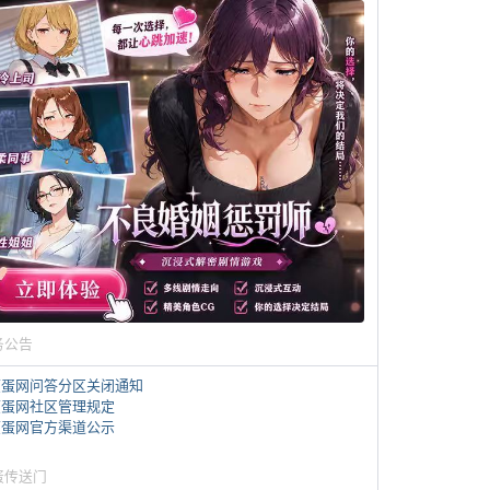
务公告
煎蛋网问答分区关闭通知
煎蛋网社区管理规定
煎蛋网官方渠道公示
蛋传送门