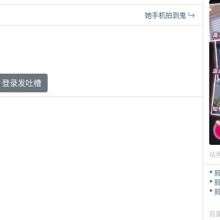
她手机拍到鬼
登录发吐槽
站
*
*
*
煎