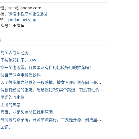
反馈：sein@jandan.com
投稿：
微信小程序煎蛋(扫码)
APP：
jandan.net/app
 公众号：王摸鱼
塘
 我的个人戒烟经历
侄子被骗彩礼了，30w
 想换一个电饭煲，各位蛋友有自用比较好用的推荐吗？
 尝试自己做点电解质饮料
*
投入了很多精力经营的一段感情，被女方评价说在向下兼容我，感觉有点破防
*
想请教有经验的蛋友，想给媳妇7夕买个跳蛋，有没有性价比高的推荐
 千里光的流水账
女主播的热恋
 大喜事，老是头疼总算找到原因
*
有啥搞钱的路子吗，开源节流都行，主要是开源，刑法里的咱不做
打工记、