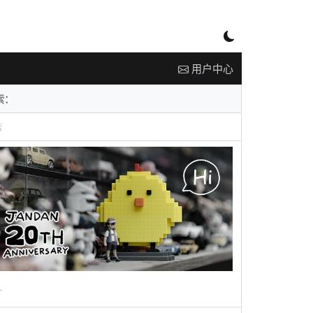
用户中心
告
广