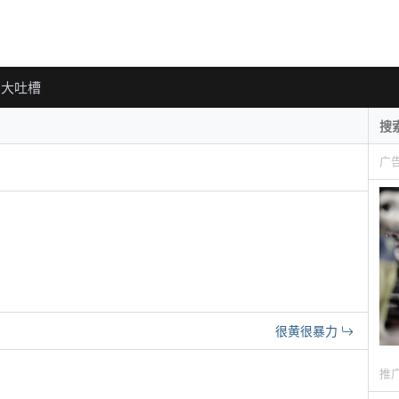
大吐槽
广
很黄很暴力
推