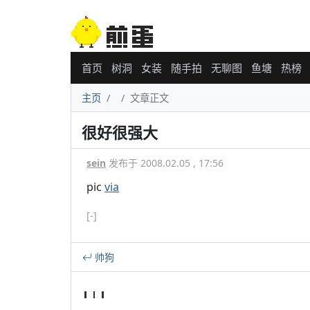
首页
树洞
女装
随手拍
无聊图
鱼塘
热榜
主页
文章正文
很好很强大
sein
发布于 2008.02.05 , 17:56
pic
via
[-]
帅狗