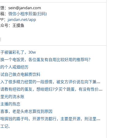
反馈：sein@jandan.com
投稿：
微信小程序煎蛋(扫码)
APP：
jandan.net/app
 公众号：王摸鱼
塘
侄子被骗彩礼了，30w
 想换一个电饭煲，各位蛋友有自用比较好用的推荐吗？
 我的个人戒烟经历
 尝试自己做点电解质饮料
*
投入了很多精力经营的一段感情，被女方评价说在向下兼容我，感觉有点破防
*
想请教有经验的蛋友，想给媳妇7夕买个跳蛋，有没有性价比高的推荐
 千里光的流水账
女主播的热恋
 大喜事，老是头疼总算找到原因
*
有啥搞钱的路子吗，开源节流都行，主要是开源，刑法里的咱不做
打工记、