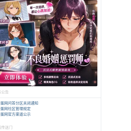
务公告
煎蛋网问答分区关闭通知
煎蛋网社区管理规定
煎蛋网官方渠道公示
蛋传送门