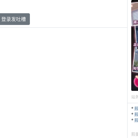
登录发吐槽
站
*
*
*
煎