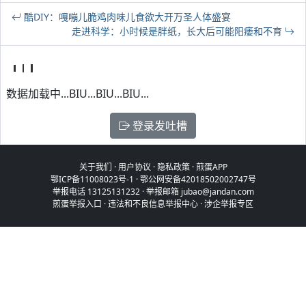
酷DIY：嘎嘣儿脆鸡肉味儿食欲大开万圣人体盛宴
走进科学：小时候是胖纸，长大后可能阳痿和不育
数据加载中...BIU...BIU...BIU...
登录发吐槽
关于我们
·
用户协议
·
隐私政策
·
煎蛋APP
鄂ICP备11008023号-1
·
鄂公网安备42018502002747号
举报电话 13125131232 · 举报邮箱 jubao@jandan.com
煎蛋举报入口
·
违法和不良信息举报中心
·
涉企举报专区