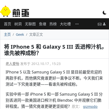
首页
树洞
无聊图
鱼塘
热榜
大吐槽
主页
Geek
文章正文
将 IPhone 5 和 Galaxy S III 丢进榨汁机，
谁先被榨成粉？
老人爱怡
发布于 2012.10.17 , 15:23
IPhone 5 以及 Samsung Galaxy S III 是目前最受欢迎的
两款手机，而他俩究竟谁更好一直争议不断。今天我们来
测试一下究竟谁更硬——看谁先被榨成粉。
实验中将一部 iPhone 5 和一部 Samsung Galaxy S III 分
别丢进同一款美国进口榨汁机 Blendtec 中并观察它们脆
碎程度。猜一猜究竟谁更硬更坚挺呢？
原文：
gizmodo