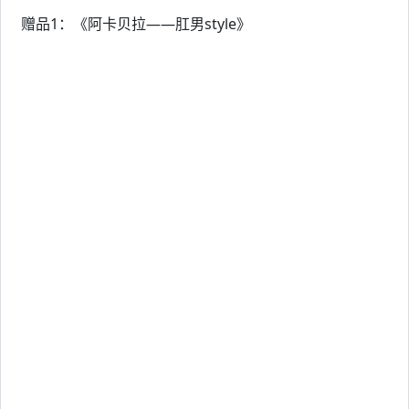
赠品1：《阿卡贝拉——肛男style》