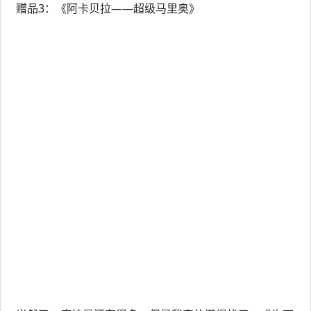
赠品3：《阿卡贝拉——超级马里奥》