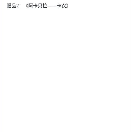
赠品2：《阿卡贝拉——卡农》