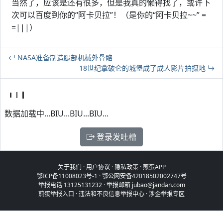
当然了，应该是还有很多，但是我真的懒得找了，或许下
次可以百度到你的“阿卡贝拉”！（是你的“阿卡贝拉~~” =
=|||）
NASA准备制造腿部机械外骨骼
18世纪拿破仑的城堡成了成人影片拍摄地
数据加载中...BIU...BIU...BIU...
登录发吐槽
关于我们
·
用户协议
·
隐私政策
·
煎蛋APP
鄂ICP备11008023号-1
·
鄂公网安备42018502002747号
举报电话 13125131232 · 举报邮箱 jubao@jandan.com
煎蛋举报入口
·
违法和不良信息举报中心
·
涉企举报专区