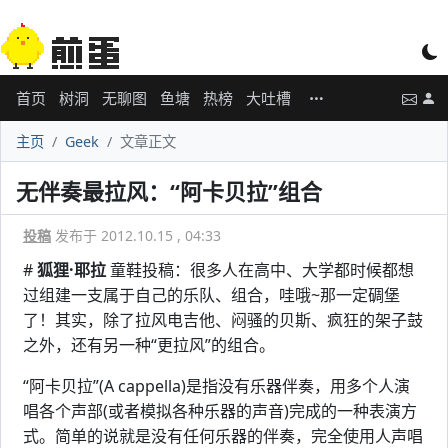
首页
树洞
无聊图
鱼塘
热榜
大吐槽
主页
Geek
文章正文
无伴奏最拉风：“阿卡贝拉”组合
投稿
发布于 2012.10.15 , 04:33
#
狐狸·耶拉
童鞋投稿：很多人在高中、大学都时候都想
过组建一支属于自己的乐队、组合，哇哦~那一定碉堡
了！其实，除了拉风电吉他、闷骚的贝斯、疯狂的架子鼓
之外，还有另一种“更拉风”的组合。
“阿卡贝拉”(A cappella)是指没有乐器伴奏，用多个人演
唱各个声部(或者模拟各种乐器的声音)完成的一种表演方
式。简单的说就是没有任何乐器的伴奏，完全使用人声唱