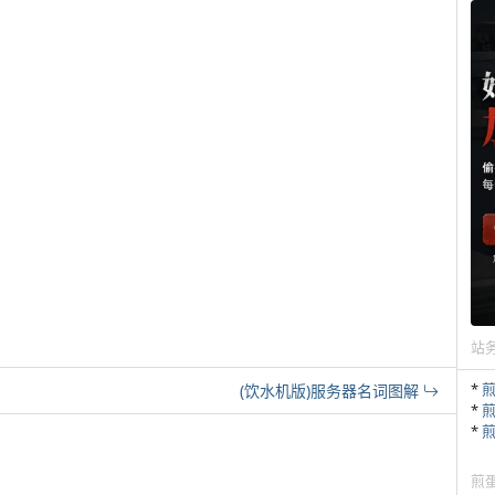
et/)
站
*
(饮水机版)服务器名词图解
*
*
煎