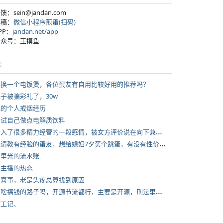
反馈：sein@jandan.com
投稿：
微信小程序煎蛋(扫码)
APP：
jandan.net/app
 公众号：王摸鱼
塘
 想换一个电饭煲，各位蛋友有自用比较好用的推荐吗？
侄子被骗彩礼了，30w
 我的个人戒烟经历
 尝试自己做点电解质饮料
*
投入了很多精力经营的一段感情，被女方评价说在向下兼容我，感觉有点破防
*
想请教有经验的蛋友，想给媳妇7夕买个跳蛋，有没有性价比高的推荐
 千里光的流水账
女主播的热恋
 大喜事，老是头疼总算找到原因
*
有啥搞钱的路子吗，开源节流都行，主要是开源，刑法里的咱不做
打工记、