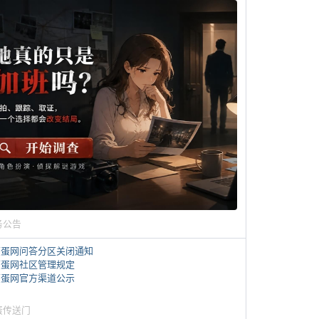
务公告
煎蛋网问答分区关闭通知
煎蛋网社区管理规定
煎蛋网官方渠道公示
蛋传送门