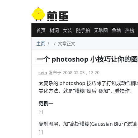
首页
树洞
女装
随手拍
无聊图
鱼塘
热榜
主页
文章正文
一个 photoshop 小技巧让你的
sein
发布于 2008.02.03 , 12:20
太复杂的 photoshop 技巧除了打包成
美化方法，就是“模糊”然后“叠加”，看操作：
范例一
[-]
复制图层，加“高斯模糊(Gaussian Blur)”滤镜
[-]