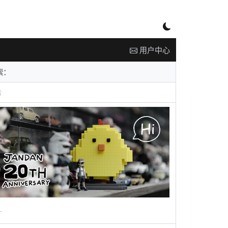
用户中心
告
广