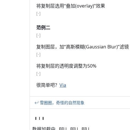
将复制层选用“叠加(overlay)”效果
[-]
# Copyright for
Jandan.net
(http://jandan.n
范例二
[-]
复制图层，加“高斯模糊(Gaussian Blur)”滤镜
[-]
将复制层的透明度调整为50%
[-]
很简单吧？
Via
雪圈圈，奇怪的自然现象
数据加载中...BIU...BIU...BIU...