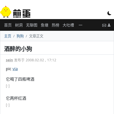
首页
树洞
无聊图
鱼塘
热榜
大吐槽
主页
狗狗
文章正文
酒醉的小狗
sein
发布于 2008.02.02 , 17:12
pic
via
它喝了四瓶啤酒
[-]
它两杯红酒
[-]
# Copyright for
Jandan.net
(http://jandan.net/)