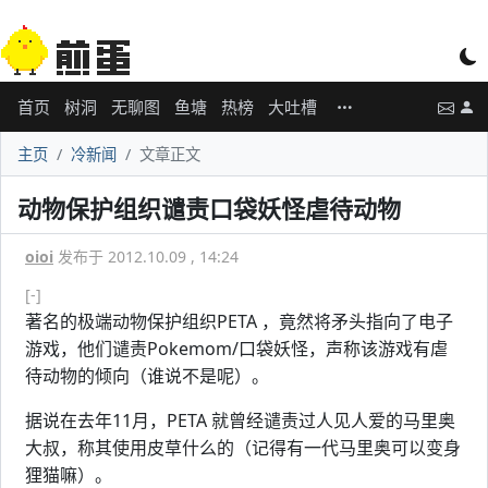
首页
树洞
无聊图
鱼塘
热榜
大吐槽
主页
冷新闻
文章正文
动物保护组织谴责口袋妖怪虐待动物
oioi
发布于 2012.10.09 , 14:24
[-]
著名的极端动物保护组织PETA ，竟然将矛头指向了电子
游戏，他们谴责Pokemom/口袋妖怪，声称该游戏有虐
待动物的倾向（谁说不是呢）。
据说在去年11月，PETA 就曾经谴责过人见人爱的马里奥
大叔，称其使用皮草什么的（记得有一代马里奥可以变身
狸猫嘛）。