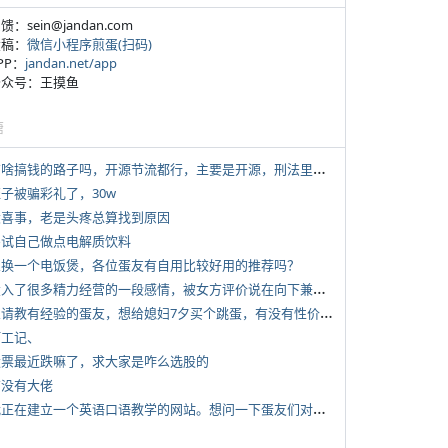
反馈：sein@jandan.com
投稿：
微信小程序煎蛋(扫码)
APP：
jandan.net/app
 公众号：王摸鱼
塘
*
有啥搞钱的路子吗，开源节流都行，主要是开源，刑法里的咱不做
侄子被骗彩礼了，30w
 大喜事，老是头疼总算找到原因
 尝试自己做点电解质饮料
 想换一个电饭煲，各位蛋友有自用比较好用的推荐吗？
*
投入了很多精力经营的一段感情，被女方评价说在向下兼容我，感觉有点破防
*
想请教有经验的蛋友，想给媳妇7夕买个跳蛋，有没有性价比高的推荐
打工记、
 股票最近跌嘛了，求大家是咋么选股的
有没有大佬
*
我正在建立一个英语口语教学的网站。想问一下蛋友们对这类教学机构或网站的痛点。