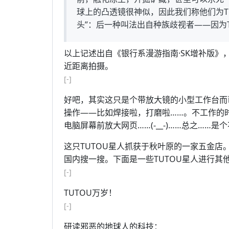
球上的凸透镜很神似，因此我们称他们为TU
头”：后一种叫法出自种族歧视者——因为
以上记述出自《银行系漫游指南·SK增补版》，
近距离拍摄。
[-]
好吧，其实这只是个带放大镜的小型工作台而
操作——比如焊接啦，打磨啦……。不工作的
电脑屏幕前放大网页……(-__-)……总之……
这只TUTOU星人抓获于秋叶原的一家五金店
国内搜一搜。下面是一些TUTOU星人进行其
[-]
TUTOU万岁！
[-]
研读邪恶的地球人的科技：