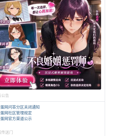
务公告
煎蛋网问答分区关闭通知
煎蛋网社区管理规定
煎蛋网官方渠道公示
蛋传送门