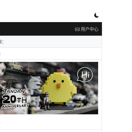
用户中心
告
广