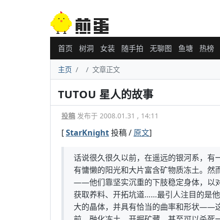
首页
树洞
女装
随手拍
无聊图
鱼塘
热榜
主页
文章正文
TUTOU 星人的故事
投稿
发布于 2008.01.31 , 14:11
[
StarKnight
投稿 /
原文
]
话说很久很久以前，在遥远的银河系，有
有慵懒的阳光和大片富含矿物质冻土。然
——他们靠坚实沉重的下肢稳定身体，以
获取养料、开拓坑道……最引人注目的是
大的晶体，并具有恰当的曲率和形状——
前，融化冻土，开掘矿藏，甚至可以杀死