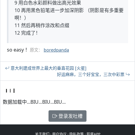
9 用白色水彩颜料做出高光效果
10 再用黑色铅笔进一步加深阴影 （阴影是有多重要
啊！）
11 然后再稍作涂改和点缀
12 完成了！
so easy ！
原文：
boredpanda
意大利建成世界上最大的垂直花园 [火星]
好运麻麻，三个好宝宝，三次中彩票
数据加载中...BIU...BIU...BIU...
登录发吐槽
关于我们
·
用户协议
·
隐私政策
·
煎蛋APP