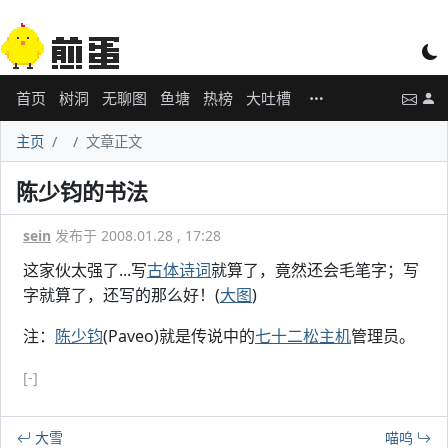
首页
树洞
无聊图
鱼塘
热榜
大吐槽
主页
文章正文
陈少钧的书法
sein
发布于 2008.01.28 , 17:28
这家伙太强了...写
古体诗词
就算了，竟然还会毛笔字；写
字就算了，还写的那么好！(
大图
)
注：
陈少钧
(Paveo)就是传说中的
七十二松主机
管理员。
[-]
大雪
喵呜