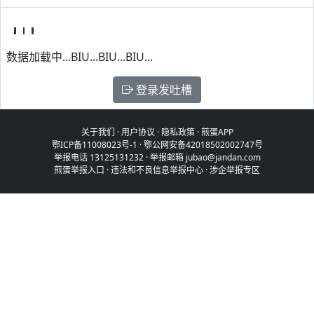
数据加载中...BIU...BIU...BIU...
登录发吐槽
关于我们
·
用户协议
·
隐私政策
·
煎蛋APP
鄂ICP备11008023号-1
·
鄂公网安备42018502002747号
举报电话 13125131232 · 举报邮箱 jubao@jandan.com
煎蛋举报入口
·
违法和不良信息举报中心
·
涉企举报专区