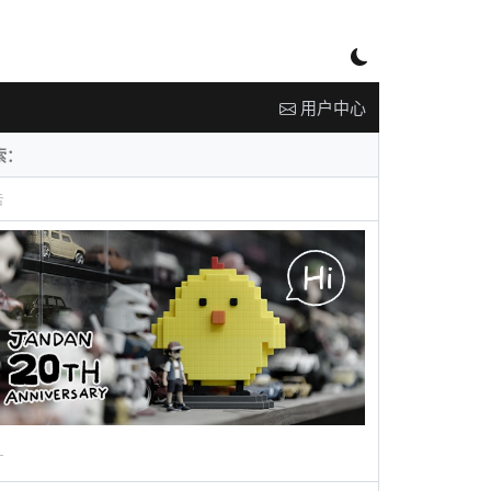
用户中心
告
广