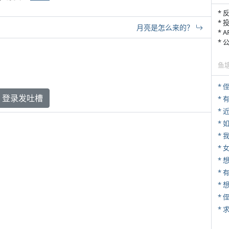
* 
* 
月亮是怎么来的？
* 
*
鱼
* 
登录发吐槽
*
*
*
* 
* 
*
*
*