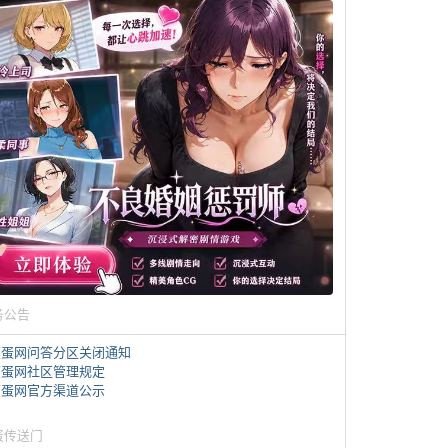
务公告
煎蛋网问答分区关闭通知
煎蛋网社区管理规定
煎蛋网官方渠道公示
蛋传送门