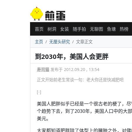
首页
树洞
女装
随手拍
无聊图
鱼塘
热榜
主页
无厘头研究
文章正文
到2030年，美国人会更胖
寿司猫
发布于 2012.09.20 , 13:54
正文开始前老生常谈一句：老大你还是快减肥吧
[-]
美国人肥胖似乎已经是一个很古老的梗了，尽
个趋势下去，到了2030年，美国人口中的大
美元。
大家都知道肥胖除了体型上的臃肿之外，对健