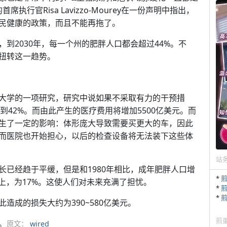
行官Risa Lavizzo-Mourey在一份声明中指出，
民健康的政策，而且不能再拖了。
到2030年，每一个州的肥胖人口都会超过44%。不
扭转这一趋势。
大学的一项研究，研究中说如果不采取有力的干预措
升到42%。而由此产生的医疗费用将增加5500亿美元。而
生了一定的影响：体形庞大导致需要买更大的车，因此
而医院也开始担心，以后的检查设备将无法装下这些体
站
长已经趋于平缓，但是和1980年相比，成年肥胖人口增
*
上，为17%。这使人们对未来充满了担忧。
*
*
造成的损失大约为390~580亿美元。
煎
。
原文：
wired