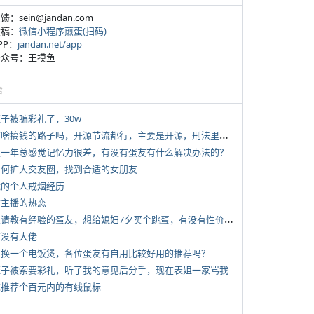
反馈：sein@jandan.com
投稿：
微信小程序煎蛋(扫码)
APP：
jandan.net/app
 公众号：王摸鱼
塘
侄子被骗彩礼了，30w
*
有啥搞钱的路子吗，开源节流都行，主要是开源，刑法里的咱不做
 近一年总感觉记忆力很差，有没有蛋友有什么解决办法的？
 如何扩大交友圈，找到合适的女朋友
 我的个人戒烟经历
女主播的热恋
*
想请教有经验的蛋友，想给媳妇7夕买个跳蛋，有没有性价比高的推荐
有没有大佬
 想换一个电饭煲，各位蛋友有自用比较好用的推荐吗？
 侄子被索要彩礼，听了我的意见后分手，现在表姐一家骂我
 求推荐个百元内的有线鼠标