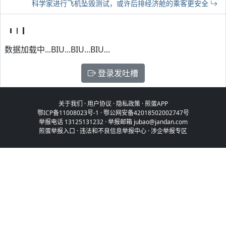
科学家进行飞机坠毁测试，或许后排经济舱的乘客更安全
数据加载中...BIU...BIU...BIU...
登录发吐槽
关于我们
·
用户协议
·
隐私政策
·
煎蛋APP
鄂ICP备11008023号-1
·
鄂公网安备42018502002747号
举报电话 13125131232 · 举报邮箱 jubao@jandan.com
煎蛋举报入口
·
违法和不良信息举报中心
·
涉企举报专区