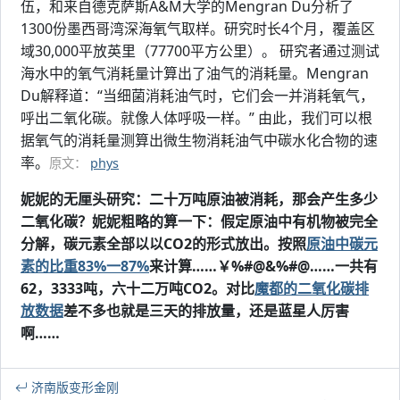
伍，和来自德克萨斯A&M大学的Mengran Du分析了
1300份墨西哥湾深海氧气取样。研究时长4个月，覆盖区
域30,000平放英里（77700平方公里）。 研究者通过测试
海水中的氧气消耗量计算出了油气的消耗量。Mengran
Du解释道：“当细菌消耗油气时，它们会一并消耗氧气，
呼出二氧化碳。就像人体呼吸一样。” 由此，我们可以根
据氧气的消耗量测算出微生物消耗油气中碳水化合物的速
率。
原文：
phys
妮妮的无厘头研究：二十万吨原油被消耗，那会产生多少
二氧化碳？妮妮粗略的算一下：假定原油中有机物被完全
分解，碳元素全部以以CO2的形式放出。按照
原油中碳元
素的比重83%一87%
来计算……￥%#@&%#@……一共有
62，3333吨，六十二万吨CO2。对比
魔都的二氧化碳排
放数据
差不多也就是三天的排放量，还是蓝星人厉害
啊……
济南版变形金刚