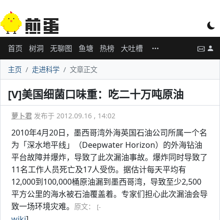
首页
树洞
无聊图
鱼塘
热榜
大吐槽
主页
走进科学
文章正文
[V]美国细菌口味重：吃二十万吨原油
萝卜君
发布于 2012.09.16 , 14:02
2010年4月20日，墨西哥湾外海英国石油公司所属一个名
为「深水地平线」（Deepwater Horizon）的外海钻油
平台故障并爆炸，导致了此次漏油事故。爆炸同时导致了
11名工作人员死亡及17人受伤。据估计每天平均有
12,000到100,000桶原油漏到墨西哥湾，导致至少2,500
平方公里的海水被石油覆盖着。专家们担心此次漏油会导
致一场环境灾难。
原文：
[-
wiki
]