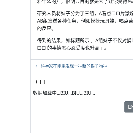
料什么的），很明显目的就是为了让你变得恶
研究人员将妹子分为了三组，A看点□□片激起
AB组发送各种任务，例如摸摸玩具娃，喝点
的反应。
得到的结果，如标题所示 。A组妹子不仅对
□□ 的事情恶心忍受度也升高了。
科学家在刚果发现一种新的猴子物种
数据加载中...BIU...BIU...BIU...