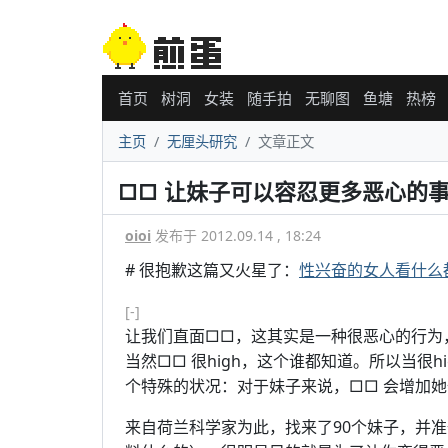
首页
树洞
女装
随手拍
无聊图
鱼塘
热榜
主页
无厘头研究
文章正文
□□ 让妹子可以容忍更多恶心的事
oioi
发布于 2012.09.14 , 18:24
# 很抱歉这篇又火星了：
性兴奋的女人看什么
[-]
让我们直面□□，这其实是一种很恶心的行为
当然□□ 很high，这个谁都知道。所以当很
个特殊的状况：对于妹子来说，□□ 会增加
来自荷兰科学家为此，找来了90个妹子，并