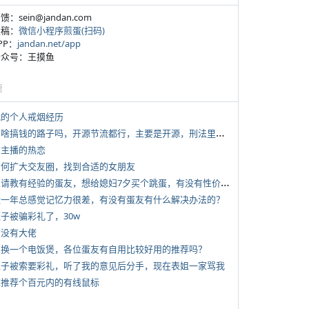
反馈：sein@jandan.com
投稿：
微信小程序煎蛋(扫码)
APP：
jandan.net/app
 公众号：王摸鱼
塘
 我的个人戒烟经历
*
有啥搞钱的路子吗，开源节流都行，主要是开源，刑法里的咱不做
女主播的热恋
 如何扩大交友圈，找到合适的女朋友
*
想请教有经验的蛋友，想给媳妇7夕买个跳蛋，有没有性价比高的推荐
 近一年总感觉记忆力很差，有没有蛋友有什么解决办法的？
侄子被骗彩礼了，30w
有没有大佬
 想换一个电饭煲，各位蛋友有自用比较好用的推荐吗？
 侄子被索要彩礼，听了我的意见后分手，现在表姐一家骂我
 求推荐个百元内的有线鼠标