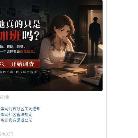
务公告
煎蛋网问答分区关闭通知
煎蛋网社区管理规定
煎蛋网官方渠道公示
蛋传送门