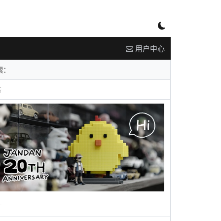
用户中心
告
广