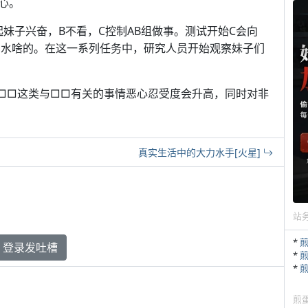
心。
妹子兴奋，B不看，C控制AB组做事。测试开始C会向
苦水啥的。在这一系列任务中，研究人员开始观察妹子们
摸□□这类与□□有关的事情恶心忍受度会升高，同时对非
真实生活中的大力水手[火星]
站
*
登录发吐槽
*
*
煎