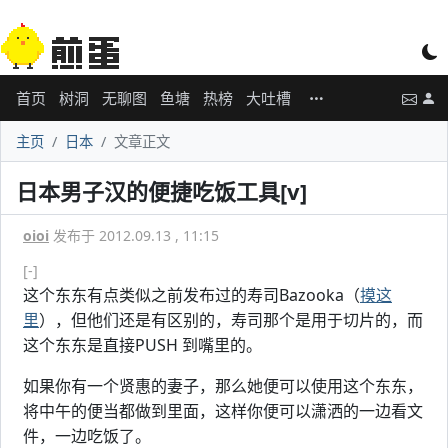
首页
树洞
无聊图
鱼塘
热榜
大吐槽
主页
日本
文章正文
日本男子汉的便捷吃饭工具[v]
oioi
发布于 2012.09.13 , 11:15
[-]
这个东东有点类似之前发布过的寿司Bazooka（
摸这
里
），但他们还是有区别的，寿司那个是用于切片的，而
这个东东是直接PUSH 到嘴里的。
如果你有一个贤惠的妻子，那么她便可以使用这个东东，
将中午的便当都做到里面，这样你便可以潇洒的一边看文
件，一边吃饭了。