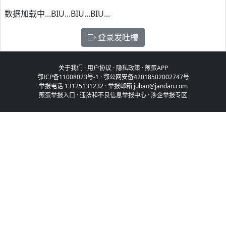
数据加载中...BIU...BIU...BIU...
登录发吐槽
关于我们
·
用户协议
·
隐私政策
·
煎蛋APP
鄂ICP备11008023号-1
·
鄂公网安备42018502002747号
举报电话 13125131232 · 举报邮箱 jubao@jandan.com
煎蛋举报入口
·
违法和不良信息举报中心
·
涉企举报专区