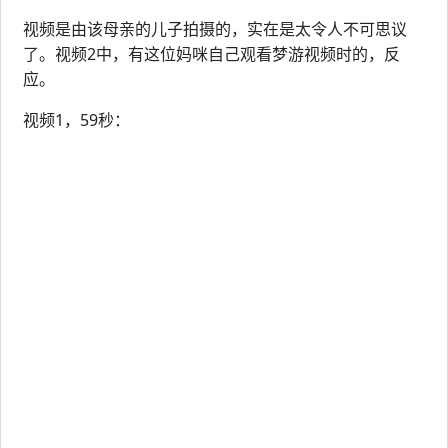
视频是由该母亲的儿子拍摄的，实在是太令人不可思议
了。视频2中，有这位妈咪自己观看梦游视频时的，反
应。
视频1，59秒：