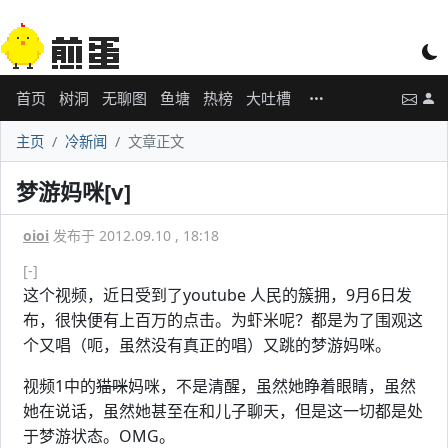
首页
树洞
无聊图
鱼塘
热榜
大吐槽
主页
冷新闻
文章正文
梦游妈咪[v]
oioi
发布于 2012.09.10 , 18:18
[-]
这个视频，近日受到了youtube 人民的簇拥，9月6日发
布，很快便有上百万的点击。为虾米呢？都是为了围观这
个又唱（呃，虽然没有真正的唱）又跳的梦游妈咪。
视频1中的
猫咪
妈咪，不是清醒，虽然她睁着眼睛，虽然
她在说话，虽然她甚至在和儿子聊天，但是这一切都是处
于梦游状态。OMG。