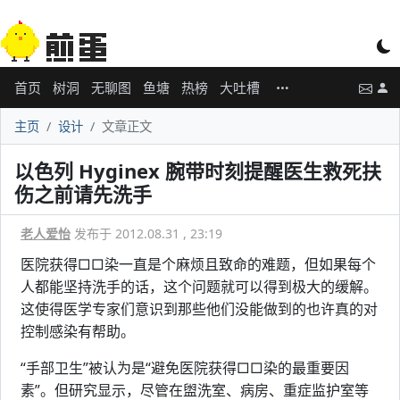
首页
树洞
无聊图
鱼塘
热榜
大吐槽
主页
设计
文章正文
以色列 Hyginex 腕带时刻提醒医生救死扶
伤之前请先洗手
老人爱怡
发布于 2012.08.31 , 23:19
医院获得□□染一直是个麻烦且致命的难题，但如果每个
人都能坚持洗手的话，这个问题就可以得到极大的缓解。
这使得医学专家们意识到那些他们没能做到的也许真的对
控制感染有帮助。
“手部卫生”被认为是“避免医院获得□□染的最重要因
素”。但研究显示，尽管在盥洗室、病房、重症监护室等