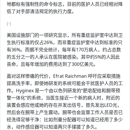
地都标有强制性的命令标志，目前的医护人员已经相对降
低了对手部清洁规定的执行力度。
[-]
美国设施部门的一项研究显示，所有重症监护室中达到卫
生执行标准的仅占26%，而非重症监护室中达到标准的只
有36%。而据不完全统计，每年有170万病人，约占总数
的五分之一的人承认在医院被感染。其中约5%的人因此
丧命，且每年增加的费用达到了300亿美元。
面对这样惨痛的代价，Efrat Raichman 呼吁应采取措施
提高洗手率，即使她研发的系统可能会干扰医护人员的工
作。Hyginex 是一个由以色列研发的“肥皂配给和腕带预
警一体化”的系统，当医生接近一个新的病人时，附近的
装置会感应他或她的存在并发出信号，首先发出LED光，
然后会在腕带上产生震动。腕带也会监督工作人员是否已
经洗得足够干净：比如剂量分配器可以知道已经用了多少
水，动作感应器可以知道两只手揉搓了多久。