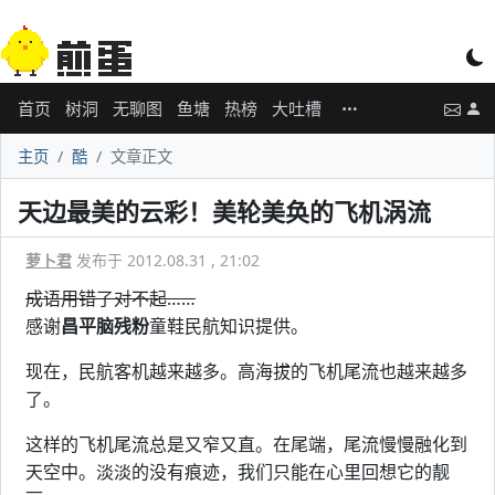
首页
树洞
无聊图
鱼塘
热榜
大吐槽
主页
酷
文章正文
天边最美的云彩！美轮美奂的飞机涡流
萝卜君
发布于 2012.08.31 , 21:02
成语用错了对不起……
感谢
昌平脑残粉
童鞋民航知识提供。
现在，民航客机越来越多。高海拔的飞机尾流也越来越多
了。
这样的飞机尾流总是又窄又直。在尾端，尾流慢慢融化到
天空中。淡淡的没有痕迹，我们只能在心里回想它的靓