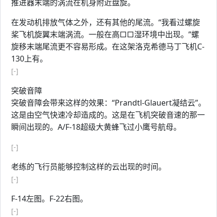
推进器末端的涡流在机身附近盘旋。
在发动机排放气体之外，还有其他的尾流。“我看过螺旋
桨飞机旋翼末端涡流。一般在高□□湿环境中出现。”螺
旋移末端尾流更不容易形成。在这架洛克希德马丁飞机C-
130上有。
[-]
突破音障
突破音障会带来这样的效果：“Prandtl-Glauert凝结云”。
这是由空气快速冷却造成的。这是在飞机突破音速的那一
瞬间出现的。A/F-18超级大黄蜂飞过小鹰号航母。
[-]
老练的飞行员能够控制这样的云出现的时间。
[-]
F-14左图。F-22右图。
[-]