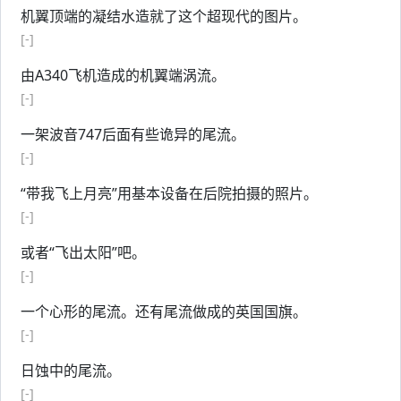
机翼顶端的凝结水造就了这个超现代的图片。
[-]
由A340飞机造成的机翼端涡流。
[-]
一架波音747后面有些诡异的尾流。
[-]
“带我飞上月亮”用基本设备在后院拍摄的照片。
[-]
或者“飞出太阳”吧。
[-]
一个心形的尾流。还有尾流做成的英国国旗。
[-]
日蚀中的尾流。
[-]