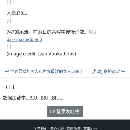
[-]
人造彩虹。
[-]
747的尾流。在落日的余晖中慢慢消散。
原文：
darkroastedblend
[-]
(image credit: Ivan Voukadinov)
世界最矮的男人和世界最矮的女人见面了
[游戏] 搭桥运货
数据加载中...BIU...BIU...BIU...
登录发吐槽
关于我们
·
用户协议
·
隐私政策
·
煎蛋APP