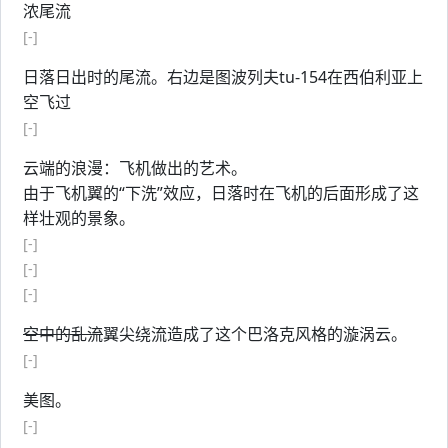
浓尾流
[-]
日落日出时的尾流。右边是图波列夫tu-154在西伯利亚上
空飞过
[-]
云端的浪漫：飞机做出的艺术。
由于飞机翼的“下洗”效应，日落时在飞机的后面形成了这
样壮观的景象。
[-]
[-]
[-]
空中的乱流
翼尖绕流造成了这个巴洛克风格的漩涡云。
[-]
美图。
[-]