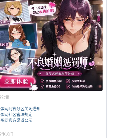
务公告
煎蛋网问答分区关闭通知
煎蛋网社区管理规定
煎蛋网官方渠道公示
蛋传送门