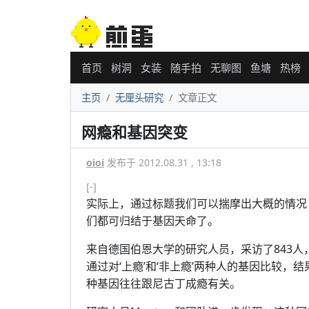
首页
树洞
女装
随手拍
无聊图
鱼塘
热榜
主页
无厘头研究
文章正文
网瘾和基因突变
oioi
发布于 2012.08.31 , 13:18
[-]
实际上，通过标题我们可以揣摩出大概的情况
们都可归结于基因天命了。
来自德国伯恩大学的研究人员，采访了843人
通过对‘上瘾’和‘非上瘾’两种人的基因比较，结
种基因往往跟尼古丁成瘾有关。