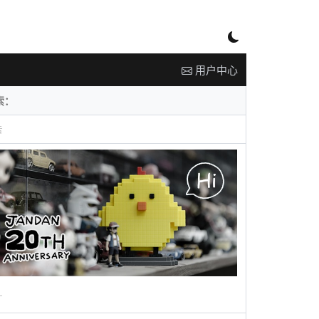
用户中心
告
广