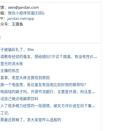
反馈：sein@jandan.com
投稿：
微信小程序煎蛋(扫码)
APP：
jandan.net/app
 公众号：王摸鱼
塘
侄子被骗彩礼了，30w
*
想请教有经验的蛋友，想给媳妇7夕买个跳蛋，有没有性价比高的推荐
 千里光的流水账
女主播的热恋
 大喜事，老是头疼总算找到原因
 想换一个电饭煲，各位蛋友有自用比较好用的推荐吗？
*
有啥搞钱的路子吗，开源节流都行，主要是开源，刑法里的咱不做
 尝试自己做点电解质饮料
*
投入了很多精力经营的一段感情，被女方评价说在向下兼容我，感觉有点破防
打工记、
 股票最近跌嘛了，求大家是咋么选股的