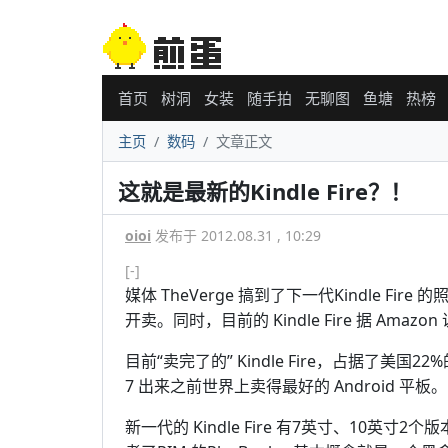
首页
树洞
女装
随手拍
无聊图
鱼塘
热榜
主页
数码
文章正文
这就是最新的Kindle Fire？！
oioi
发布于 2012.08.31 , 10:29
[-]
媒体 TheVerge 搞到了下一代Kindle Fir
开卖。同时，目前的 Kindle Fire 据 Amazo
目前“卖完了的” Kindle Fire，占据了美国22%
7 出来之前世界上卖得最好的 Android 平板。
新一代的 Kindle Fire 有7英寸、10英寸2