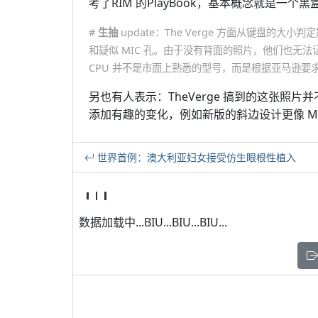
考了RIM 的PlayBook，基本概念就是
#
生抽
update：The Verge 方面从键盘的
和疑似 MIC 孔。由于没有背面的照片，他们也无法证实
CPU 并不是市面上熟悉的型号，而是根据亚马逊要
另也有人表示：TheVerge 搞到的这张照片并不是新的
添加有趣的变化，例如新版的斜边设计更像 Mot
世界首例：澳大利亚妇女接受仿生眼根性植入
数据加载中...BIU...BIU...BIU...