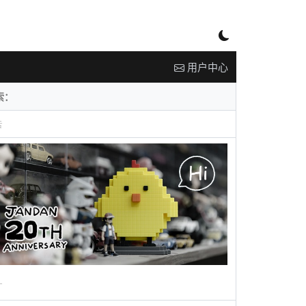
用户中心
告
广