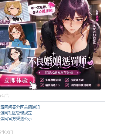
务公告
煎蛋网问答分区关闭通知
煎蛋网社区管理规定
煎蛋网官方渠道公示
蛋传送门