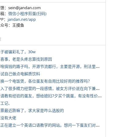
反馈：sein@jandan.com
投稿：
微信小程序煎蛋(扫码)
APP：
jandan.net/app
 公众号：王摸鱼
塘
侄子被骗彩礼了，30w
 大喜事，老是头疼总算找到原因
*
有啥搞钱的路子吗，开源节流都行，主要是开源，刑法里的咱不做
 尝试自己做点电解质饮料
 想换一个电饭煲，各位蛋友有自用比较好用的推荐吗？
*
投入了很多精力经营的一段感情，被女方评价说在向下兼容我，感觉有点破防
*
想请教有经验的蛋友，想给媳妇7夕买个跳蛋，有没有性价比高的推荐
打工记、
 股票最近跌嘛了，求大家是咋么选股的
有没有大佬
*
我正在建立一个英语口语教学的网站。想问一下蛋友们对这类教学机构或网站的痛点。