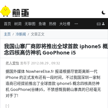
首页
树洞
无聊图
鱼塘
热榜
大吐槽
主页
冷新闻
文章正文
我国山寨厂商即将推出全球首款 iphone5 概
念四核高仿神机 GooPhone i5
老人爱怡
发布于 2012.08.29 , 09:32
据国外媒体 NowhereElse.fr 报道根据尽管距离新一代
iPhone 的正式发布还有一段时间，不过我国深圳一家制
造商已经提前推出了全球首款 iphone5 概念四核高仿神
机 GooPhone(谷蜂)i5，不禁感慨我朝山寨真的已经毫无
对手了!
[-]