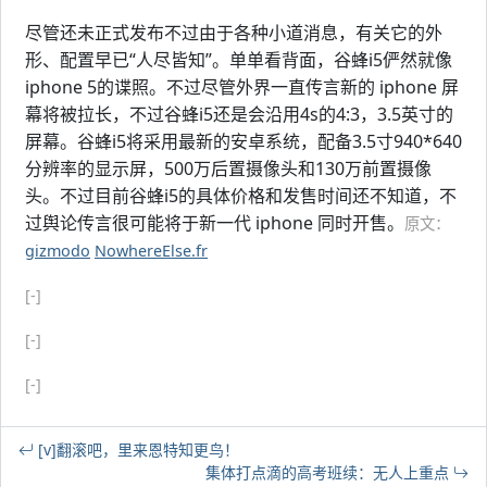
尽管还未正式发布不过由于各种小道消息，有关它的外
形、配置早已“人尽皆知”。单单看背面，谷蜂i5俨然就像
iphone 5的谍照。不过尽管外界一直传言新的 iphone 屏
幕将被拉长，不过谷蜂i5还是会沿用4s的4:3，3.5英寸的
屏幕。谷蜂i5将采用最新的安卓系统，配备3.5寸940*640
分辨率的显示屏，500万后置摄像头和130万前置摄像
头。不过目前谷蜂i5的具体价格和发售时间还不知道，不
过舆论传言很可能将于新一代 iphone 同时开售。
原文：
gizmodo
NowhereElse.fr
[-]
[-]
[-]
[v]翻滚吧，里来恩特知更鸟！
集体打点滴的高考班续：无人上重点